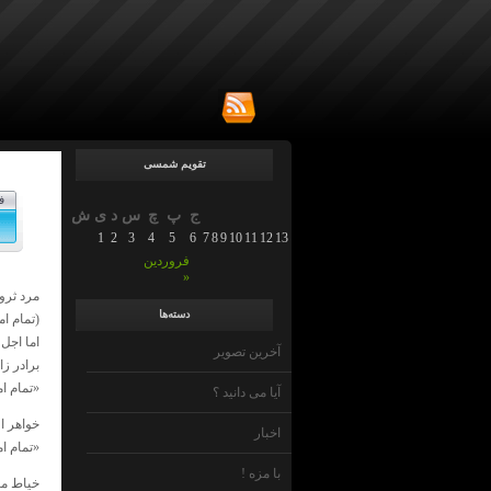
تقویم شمسی
ف
ج
پ
چ
س
د
ی
ش
1
2
3
4
5
6
7
8
9
10
11
12
13
14
15
16
17
18
19
20
21
22
23
24
25
26
فروردین
»
مرد ثرو
دسته‌ها
(تمام ام
اما اجل
آخرین تصویر
برادر زا
«تمام ام
آیا می دانید ؟
خواهر او
اخبار
«تمام ام
با مزه !
خیاط مخ