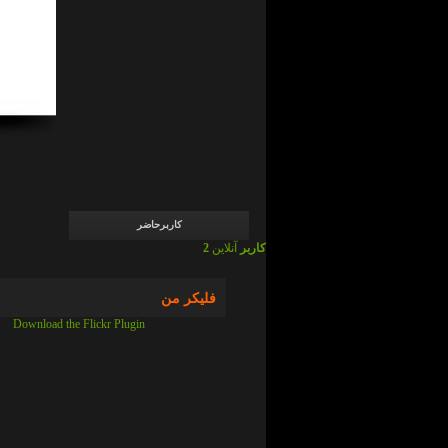
admin
در
ما
چی
ایم
!
؟
admin
در
ما
چی
ایم
!
؟
کاربرحاضر
2 کاربر
آنلاین
فلیکر من
Download the Flickr Plugin