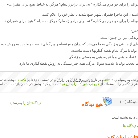
والم را برای خواهرم می‌گذارم؟ نه. برای برادرزاده‌ام؟ هرگز. به خیاط. هیچ برای فقیران.»
نیدن این ماجرا فقیران شهر جمع شدند تا نظر خود را اعلام کنند:
والم را برای خواهرم می‌گذارم؟ نه. برای برادر زاده‌ام؟ هرگز. به خیاط؟ هیچ. برای فقیران.»
اقی:
زندگی نیز این چنین است‌:
‌ای از هستی و زندگی به ما می‌دهد که درآن هیچ نقطه و ویرگولی نیست و ما باید به روش خودم
 تولد تا مرگ تمام نقطه گذاریها دست ماست.
 اعتقاد مذهبی و یا غیرمذهبی به هستی و زندگی،
ت تعجب تولد تا علامت سوال مرگ، همه چیز بستگی به روش نقطه‌گذاری ما دارد.
وشته به وسیله ی
admin
و در تاریخ
فوریه 9, 2013 در 06:31
و در دسته بندی(های)
نکته ها
نوشته شده 
 هر دیدگاهی را با استفاده از
خروجی خوراک برای این نوشته
دنبال کنید. بخش فرستادن بازتاب بسته اس
( ۰ ) دیدگاه
دیدگاهتان را بفرستید
هیچ دیدگاه
دیدگاه ها
تان را بیان کنید.