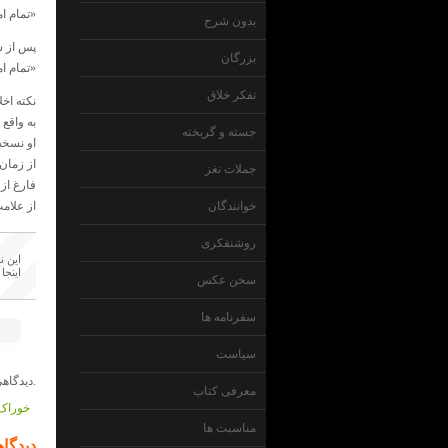
«تمام ام
بدون شرح
پس از ش
بزرگان
«تمام ام
تفکر خلاق
نکته اخل
به واقع 
جسته و گریخته
او نسخه
از زمان
جملات نغز
فارغ از
خوانندگان
از علام
روشنفکری
این ن
اینجا
سخن عکس
سفرنامه ها
سیاست
دیدگاهی داده نشده است.
معرفی کتاب
خوراک 
مناسبت ها
دیدگاه