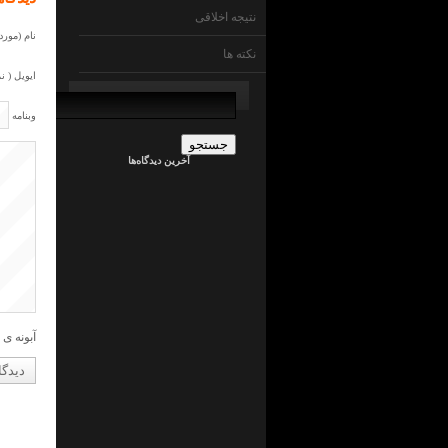
نتیجه اخلاقی
نام (مورد 
نکته ها
ایویل ( ن
جستجو
برای:
وبنامه
admin
در
ما
آخرین دیدگاه‌ها
چی
ایم
!
؟
جراح
کلیه
در
ما
چی
ایم
!
؟
آبونه ی 
admin
در
ما
چی
ایم
!
؟