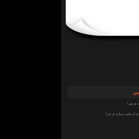
من
ه ی من!
از متنی درباره ی من!