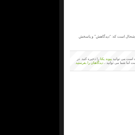
خوشحال است که: “دیدگاهش” و پاسخش
است.می توانید
پیوند یکتا
را ذخیره کنید. در
ت اما شما می توانید ،
دیدگاهتان را بفرستید
.