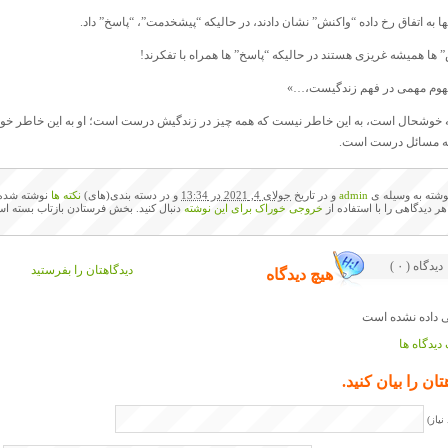
ا به اتفاق رخ داده “واکنش” نشان دادند، در حالیکه “پیشخدمت”، “پاسخ” داد.
 ها همیشه غریزی هستند در حالیکه “پاسخ” ها همراه با تفکرند!
هوم مهمی در فهم زندگیست،…»
 خوشحال است، به این خاطر نیست که همه چیز در زندگیش درست است؛ او به این خاطر 
ه مسائل درست است.
وشته به وسیله ی
admin
و در تاریخ
جولای 4, 2021 در 13:34
و در دسته بندی(های)
نکته ها
نوشته شده 
 هر دیدگاهی را با استفاده از
خروجی خوراک برای این نوشته
دنبال کنید. بخش فرستادن بازتاب بسته اس
( ۰ ) دیدگاه
دیدگاهتان را بفرستید
هیچ دیدگاه
دیدگاه ها
تان را بیان کنید.
نیاز)