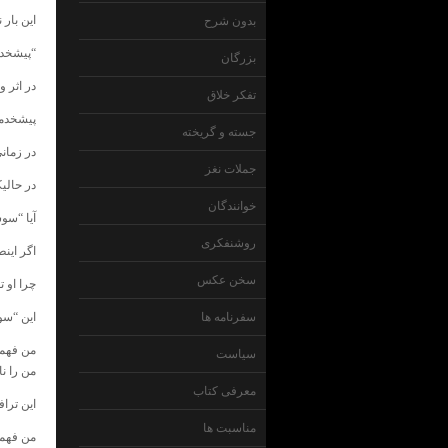
این بار
بدون شرح
“پیشخدم
بزرگان
در اثر 
تفکر خلاق
پیشخدمت
جسته و گریخته
در زمان
جملات نغز
در حالی
خوانندگان
آیا “سو
روشنفکری
اگر این
سخن عکس
چرا او ت
سفرنامه ها
این “سو
من فهمی
سیاست
من را ن
معرفی کتاب
این ترا
مناسبت ها
من فهمید