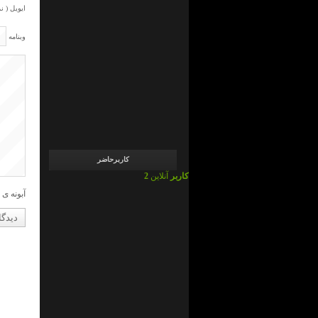
admin
ایویل ( ن
در
ما
چی
وبنامه
ایم
!
؟
admin
در
ما
چی
ایم
!
؟
کاربرحاضر
2 کاربر
آنلاین
آبونه ی 