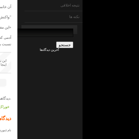
نتیجه اخلاقی
آن خانمه
نکته ها
“واکنش”
جستجو
«این مف
برای:
admin
آدمی که
در
نسبت ب
ما
آخرین دیدگاه‌ها
چی
ایم
!
این ن
؟
اینجا
جراح
کلیه
در
ما
چی
ایم
!
دیدگاهی داده نشده است.
؟
admin
خوراک 
در
ما
دیدگاه
چی
ایم
!
نام (مورد 
؟