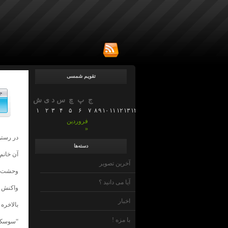
تقویم شمسی
ج
ج
پ
چ
س
د
ی
ش
۱
۲
۳
۴
۵
۶
۷
۸
۹
۱۰
۱۱
۱۲
۱۳
۱۴
۱۵
۱۶
۱۷
۱۸
۱۹
۲۰
۲۱
۲۲
۲۳
۲۴
۲۵
۲۶
۲
فروردین
»
در رستو
دسته‌ها
آن خانم
آخرین تصویر
وحشت زد
آیا می دانید ؟
واکنش ا
اخبار
بالاخره
با مزه !
“سوسک” 