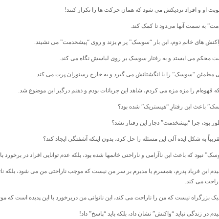
 نوبت او و افراد نزدیکش می شود که همان حرکت ها را تکرار کنند!
ت” به سمت آنها می‌دود تا کمک کند.
واکنش های خانم دوم، این بار “سوسک” پر م یزند و روی “پیشخدمت” می نشیند.
 محکم می ایستد و به رفتار سوسک بر روی لباسش نگاه می کند.
ی مطمئن “سوسک” را با انگشتانش می گیرد و به خارج رستوران پرت می کند…
که قهوه‌ام را مزه مزه می کردم، شاهد این جریانات بودم و ذهنم درگیر این موضوع شد.
سک” باعث این رفتارِ “هیستریک” شده بود؟
طور بود، چرا “پیشخدمت” دچار این رفتار نشد؟
قریباً به شکل ایده آلی این مسئله را حل کرد، بدون اینکه آشفتگی ایجاد کند؟
سک” نبود که باعث این ناآرامی و ناراحتی خانمها شده بود، بلکه عدم توانایی افراد در برخورد
دم این فریاد پدرم، همسرم یا مدیرم بر سر من نیست که موجب ناراحتی من می شود، بلکه نات
اراحت می کند.
فیک بزرگراه نیست که من را ناراحت می کند، این ناتوانی من دربرخورد با این پدیده ‌است که م
م در زندگی نباید “واکنش” نشان داد، بلکه باید “پاسخ” داد!