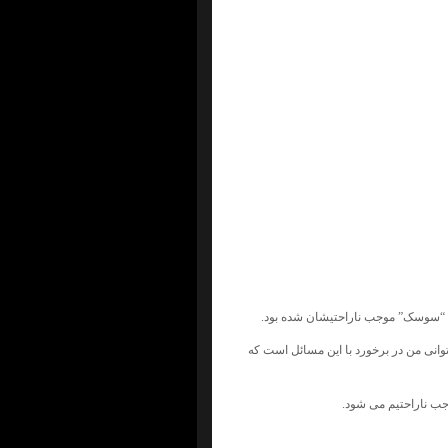
 با “سوسک” موجب ناراحتیشان شده بود.
وانی من در برخورد با این مسائل است که
وجب ناراحتیم می شود.