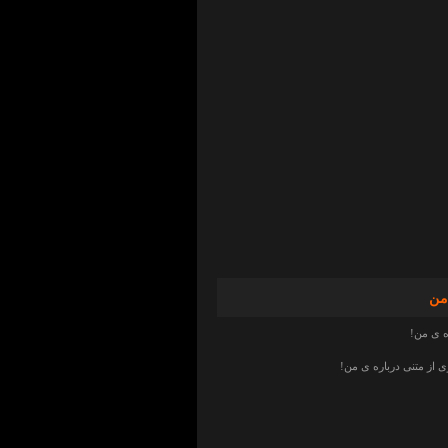
من
ه ی من!
از متنی درباره ی من!