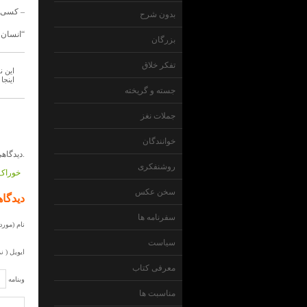
– کسی ک
بدون شرح
“انسان 
بزرگان
تفکر خلاق
این ن
اینجا
جسته و گریخته
جملات نغز
خوانندگان
دیدگاهی داده نشده است.
روشنفکری
خوراک 
سخن عکس
دیدگاه
سفرنامه ها
نام (مورد 
سیاست
ایویل ( ن
معرفی کتاب
وبنامه
مناسبت ها