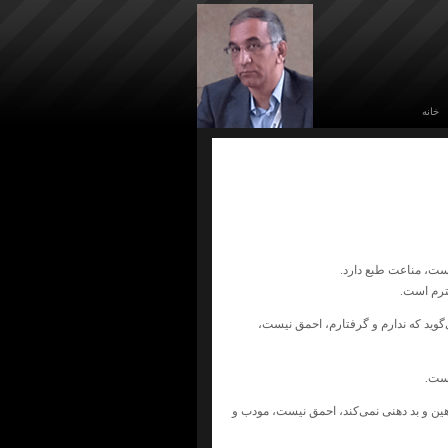
خانه
یست، مناعت طبع دارد.
حترم است.
گوید که ندارم و گرفتارم، احمق نیست،
است.
هین و بد دهنی نمی‌کند، احمق نیست، مودب و