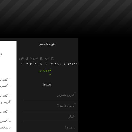
تقویم شمسی
دس
ج
پ
چ
س
د
ی
ش
۱
۲
۳
۴
۵
۶
۷
۸
۹
۱۰
۱۱
۱۲
۱۳
۱۴
۱۵
۱۶
۱۷
۱۸
۱۹
۲۰
۲۱
۲۲
۲۳
۲۴
۲۵
۲۶
۲
فروردین
»
– کسی ک
دسته‌ها
– کسی ک
آخرین تصویر
– کسی ک
کریم و 
آیا می دانید ؟
– کسی ک
اخبار
– کسی ک
با مزه !
باشخصی