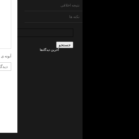
نتیجه اخلاقی
نکته ها
جستجو
برای:
admin
در
ما
آخرین دیدگاه‌ها
چی
ایم
آبونه ی 
!
؟
جراح
کلیه
در
ما
چی
ایم
!
؟
admin
در
ما
چی
ایم
!
؟