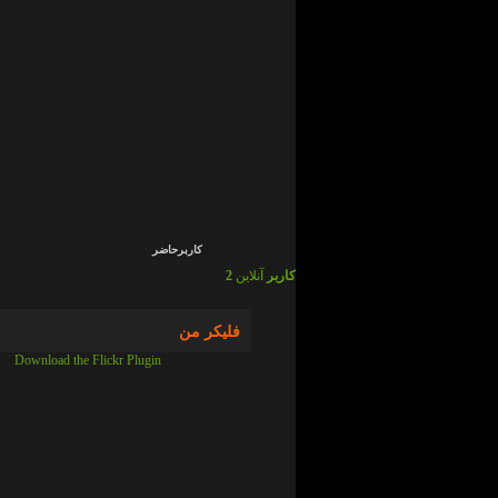
admin
در
ما
چی
ایم
!
؟
admin
در
ما
چی
ایم
!
؟
کاربرحاضر
2 کاربر
آنلاین
فلیکر من
Download the Flickr Plugin