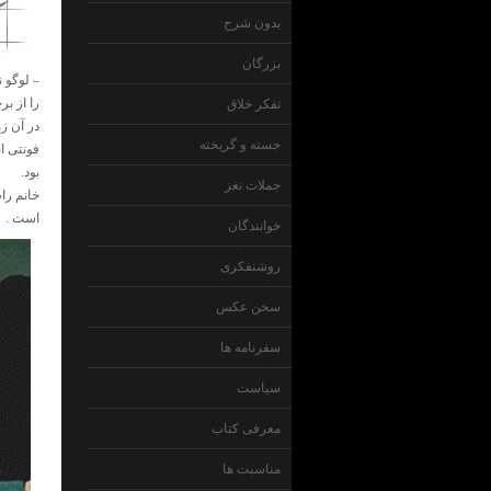
بدون شرح
بزرگان
– لوگو 
را از ب
تفکر خلاق
جسته و گریخته
بود.
جملات نغز
خانم را
است .
خوانندگان
روشنفکری
سخن عکس
سفرنامه ها
سیاست
معرفی کتاب
مناسبت ها