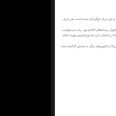
که به هر حرف لوگو داده شده است، هر حرف
ونت مورد پسند و انتخابی در وب بود و فونت sans-serif،‌فونت مورد قبول رسانه‌های کاغذی بود. راث می‌خواست
فونتی انتخاب کند که هم خوانا باشد و هم یک حس نشاط و سرزندگی را القا کند،‌در نهایت او فونت Catull را انتخاب کرد که نوع قدیمی فونت serif
ریکا و کشورهای دیگر به نمایش گذاشته شده