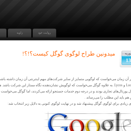
روایت خود
زاویه
میدونین طراح لوگوی گوگل کیست؟!؟!
وریه
13
LookSmart و Lycos. به علاوه گوگل می‌خواست که لوگویش نشان‌دهنده نگاه ممتاز این شرکت 
ل پورتال‌های تجاری بودند و در درجه دوم خدمات جستجو ارائه می‌کردند، اما گوگل می‌خواست
هم باید این مطلب را می‌رساند .
 زیادی برای لوگوی گوگل پیشنهاد شد و در نهایت لوگوی کنونی به دلایل زیر انتخاب شد: