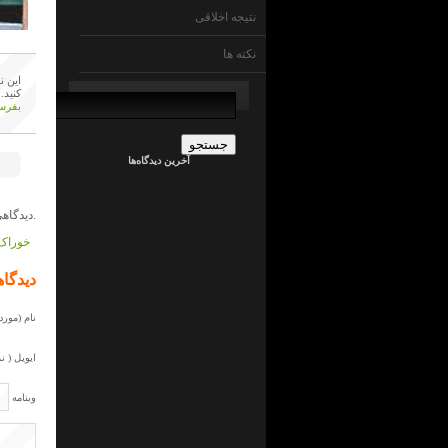
نتیجه اخلاقی
نکته ها
این ن
جستجو
کنید.
برای:
بفرست
admin
در
ما
آخرین دیدگاه‌ها
چی
ایم
!
؟
دیدگاهی داده نشده است.
جراح
کلیه
خوراک 
در
ما
دیدگاه
چی
ایم
!
نام (مورد 
؟
admin
در
ایویل ( ن
ما
چی
وبنامه
ایم
!
؟