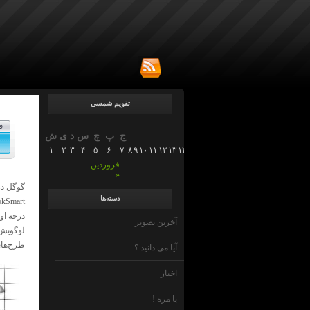
تقویم شمسی
ف
ج
پ
چ
س
د
ی
ش
۱
۲
۳
۴
۵
۶
۷
۸
۹
۱۰
۱۱
۱۲
۱۳
۱۴
۱۵
۱۶
۱۷
۱۸
۱۹
۲۰
۲۱
۲۲
۲۳
۲۴
۲۵
۲۶
۲
فروردین
»
دسته‌ها
درجه او
آخرین تصویر
لوگویش 
طرح‌های
آیا می دانید ؟
اخبار
با مزه !