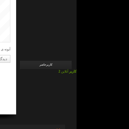
admin
در
ما
چی
ایم
!
؟
admin
در
ما
چی
ایم
آبونه ی 
!
؟
کاربرحاضر
2 کاربر
آنلاین