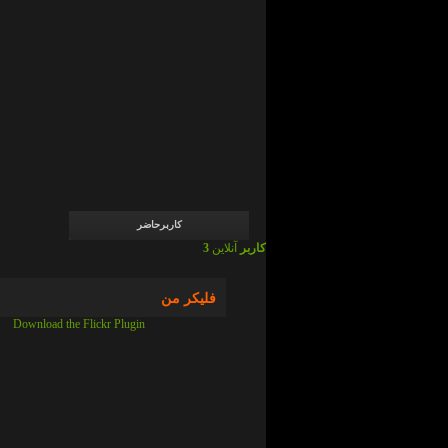
admin
در
ما
چی
ایم
!
؟
admin
در
ما
چی
ایم
!
؟
کاربرحاضر
3 کاربر
آنلاین
فلیکر من
Download the Flickr Plugin