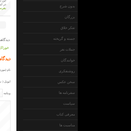
این ن
در ای
بدون شرح
بفرست
بزرگان
تفکر خلاق
جسته و گریخته
دیدگاهی داده نشده است.
خوراک 
جملات نغز
دیدگاه
خوانندگان
نام (مورد 
روشنفکری
ایویل ( ن
سخن عکس
سفرنامه ها
وبنامه
سیاست
معرفی کتاب
مناسبت ها