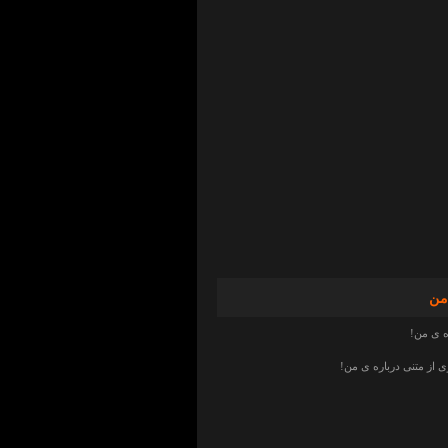
من
ه ی من!
از متنی درباره ی من!