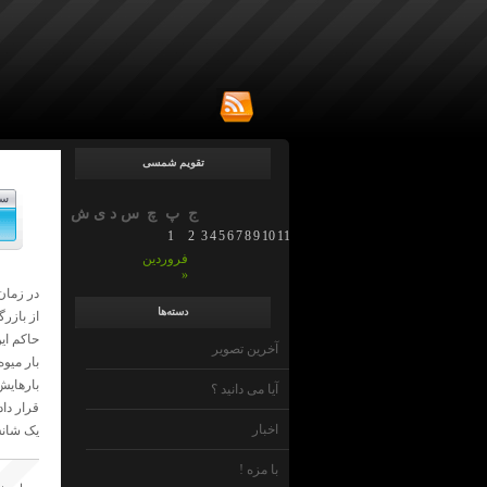
تقویم شمسی
سپ
ج
پ
چ
س
د
ی
ش
1
2
3
4
5
6
7
8
9
10
11
12
13
14
15
16
17
18
19
20
21
22
23
2
فروردین
»
در زمان
دسته‌ها
از بازر
حاکم ای
آخرین تصویر
بار میو
بارهایش
آیا می دانید ؟
قرار داد
اخبار
یک شانس
با مزه !