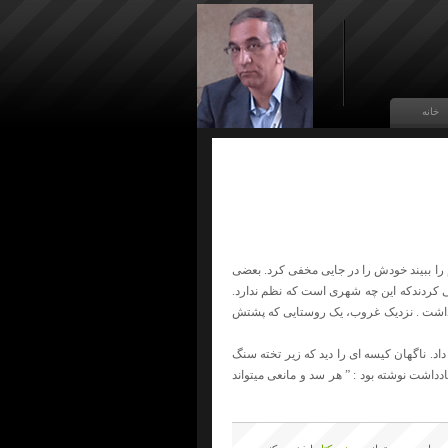
خانه
 را ببیند خودش را در جایی مخفی کرد. بعضی
می کردندکه این چه شهری است که نظم ندارد.
داشت . نزدیک غروب، یک روستایی که پشتش
د. ناگهان کیسه ای را دید که زیر تخته سنگ
ادداشت نوشته بود : ” هر سد و مانعی میتواند