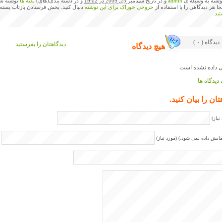
وشته به وسیله ی
admin
و در تاریخ
سپتامبر 25, 2009 در 19:02
و در دسته بندی(های)
نکته ها
نوشته شد
نجا هر دیدگاهی را با استفاده از
خروجی خوراک برای این نوشته
دنبال کنید. بخش فرستادن بازتاب بسته
ید
.
( ۰ ) دیدگاه
دیدگاهتان را بفرستید
هیچ دیدگاه
دیدگاه ها
تان را بیان کنید.
نیاز)
مایش داده نمی شود.) (مورد نیاز)