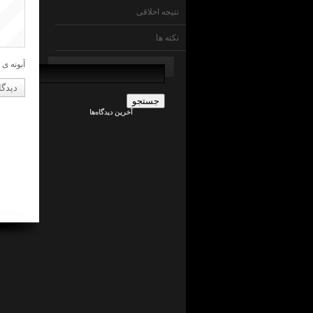
نتیجه اخلاقی
نکته ها
جستجو
آبونه ی 
برای:
admin
در
ما
آخرین دیدگاه‌ها
چی
ایم
!
؟
جراح
کلیه
در
ما
چی
ایم
!
؟
admin
در
ما
چی
ایم
!
؟