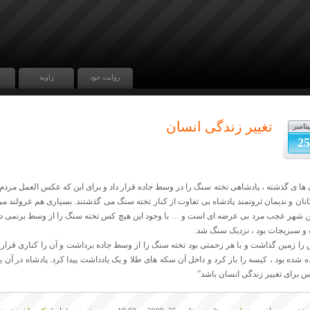
روایت خود
زاویه
تغییر زندگی انسان
تامبر
25
 ها ی گذشته ، پادشاهی تخته سنگ را در وسط جاده قرار داد و برای این که عکس العمل مردم
گانان و ندیمان ثروتمند پادشاه بی تفاوت از کنار تخته سنگ می گذشتند. بسیاری هم غرولند 
ن شهر عجب مرد بی عرضه ای است و … با وجود این هیچ کس تخته سنگ را از وسط برنمی 
ه و سبزیجات بود ، نزدیک سنگ شد.
 را زمین گذاشت و با هر زحمتی بود تخته سنگ را از وسط جاده برداشت و آن را کناری قرار دا
ه شده بود ، کیسه را باز کرد و داخل آن سکه های طلا و یک یادداشت پیدا کرد. پادشاه در آن ی
 برای تغییر زندگی انسان باشد”