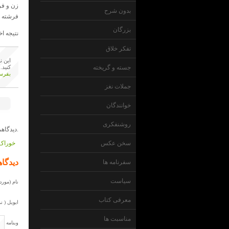
زن و فرش
بدون شرح
فرشته چوب
بزرگان
نتیجه ا
تفکر خلاق
این ن
جسته و گریخته
کنید.
بفرست
جملات نغز
خوانندگان
روشنفکری
دیدگاهی داده نشده است.
سخن عکس
خوراک 
دیدگاه
سفرنامه ها
سیاست
نام (مورد 
معرفی کتاب
ایویل ( ن
مناسبت ها
وبنامه