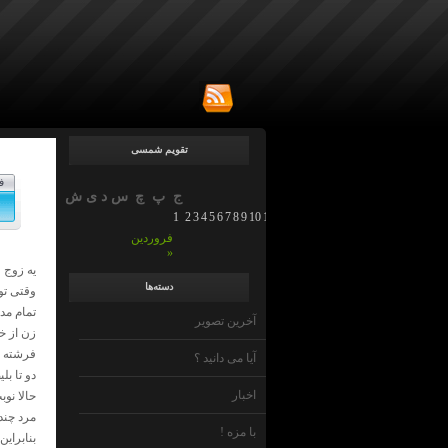
تقویم شمسی
ف
ج
پ
چ
س
د
ی
ش
1
2
3
4
5
6
7
8
9
10
11
12
13
14
15
16
17
18
19
20
21
22
23
فروردین
»
یه زوج ۶۰ ساله به مناسبت سی و پنجمین سالگرد ازدواجشون رفته بودند بیرون که یه جشن کوچیک دو نفره بگیرن.
دسته‌ها
وقتی تو
تمام مدت
آخرین تصویر
زن از خ
فرشته چ
آیا می دانید ؟
دو تا ب
اخبار
حالا نوب
مرد چند
با مزه !
بنابراین خ