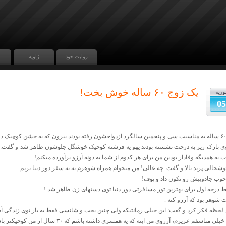
روایت خود
زاویه
یک زوج ۶۰ ساله خوش بخت!
وریه
05
ی پارک زیر یه درخت نشسته بودند یهو یه فرشته کوچیک خوشگل جلوشون ظاهر شد و گفت: چ
 به همدیگه وفادار بودین من برای هر کدوم از شما یه دونه آرزو برآورده میکنم!
وشحالی پرید بالا و گفت: چه عالی! من میخوام همراه شوهرم به یه سفر دور دنیا بریم
وب جادوییش رو تکون داد و پوف!
لیط درجه اول برای بهترین تور مسافرتی دور دنیا توی دستهای زن ظاهر شد !
ت شوهر بود که آرزو کنه .
 لحظه فکر کرد و گفت: این خیلی رمانتیکه ولی چنین بخت و شانسی فقط یه بار توی زندگی آد
یلی متاسفم عزیزم، آرزوی من اینه که یه همسری داشته باشم که ۳۰ سال از من کوچیکتر باشه