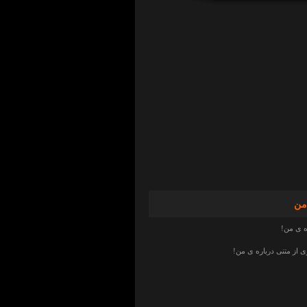
من
ه ی من!
از متنی درباره ی من!