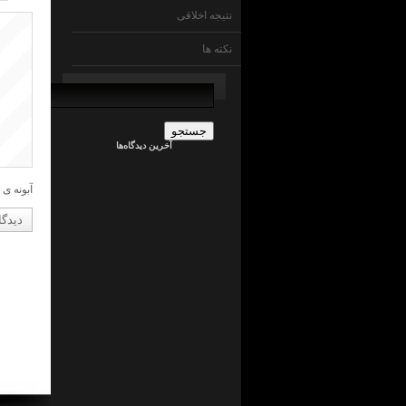
نتیجه اخلاقی
نکته ها
جستجو
برای:
admin
در
ما
آخرین دیدگاه‌ها
چی
ایم
!
؟
آبونه ی 
جراح
کلیه
در
ما
چی
ایم
!
؟
admin
در
ما
چی
ایم
!
؟