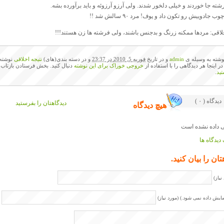
ته جا خوردند و خیلی دلخور شدند. ولی آرزو آرزوئه و باید برآورده بشه.
 جادوییش رو تکون داد و پوف! مرد ۹۰ سالش شد !!
خلاقی: مردها ممکنه زرنگ و بدجنس باشند، ولی فرشته ها زن هستند!!!
وشته به وسیله ی
admin
و در تاریخ
فوریه 5, 2010 در 23:37
و در دسته بندی(های)
نتیجه اخلاقی
نوشته 
 در اینجا هر دیدگاهی را با استفاده از
خروجی خوراک برای این نوشته
دنبال کنید. بخش فرستادن بازتاب 
ید
.
( ۰ ) دیدگاه
دیدگاهتان را بفرستید
هیچ دیدگاه
دیدگاه ها
تان را بیان کنید.
نیاز)
مایش داده نمی شود.) (مورد نیاز)