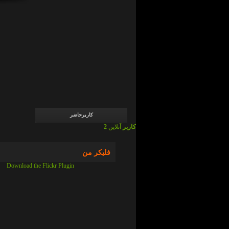
admin
در
ما
چی
ایم
!
؟
admin
در
ما
چی
ایم
!
؟
کاربرحاضر
2 کاربر
آنلاین
فلیکر من
Download the Flickr Plugin