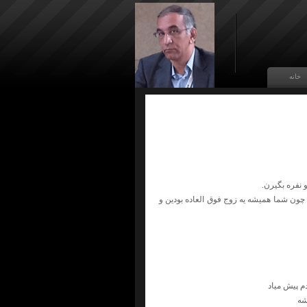
خانه
ون شما همیشه یه زوج فوق العاده بودین و
م پیش میاد