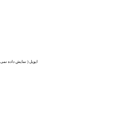
ایویل ( نمایش داده نمی ش