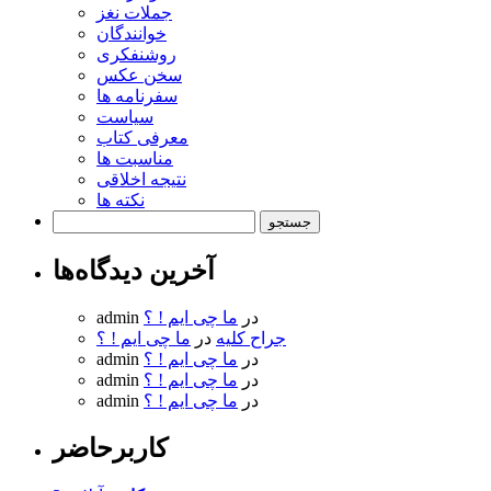
جملات نغز
خوانندگان
روشنفکری
سخن عکس
سفرنامه ها
سیاست
معرفی کتاب
مناسبت ها
نتیجه اخلاقی
نکته ها
جستجو
برای:
آخرین دیدگاه‌ها
در
ما چی ایم ! ؟
admin
جراح کلیه
در
ما چی ایم ! ؟
در
ما چی ایم ! ؟
admin
در
ما چی ایم ! ؟
admin
در
ما چی ایم ! ؟
admin
کاربرحاضر