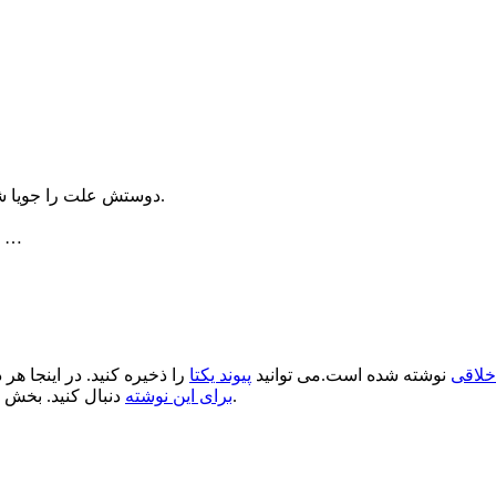
دوستش علت را جویا شد و او گفت: این زن از روز اول همیشه می خواست من را عوض کند.
لباس بهتر بپوشم، قماربازی نکنم، در سهام سرمایه‌گذاری کنم و حتی …
اخلاقی
نوشته شده است.می توانید
پیوند یکتا
را ذخیره کنید. در اینجا هر 
.
برای این نوشته
دنبال کنید. بخش 