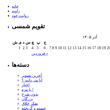
خانه
زاویه
روایت خود
تقویم شمسی
آذر ۱۴۰۵
ج
پ
چ
س
د
ی
ش
1
2
3
4
5
6
7
8
9
10
11
12
13
14
15
16
17
18
19
2
فروردین »
دسته‌ها
آخرین تصویر
آیا می دانید ؟
اخبار
با مزه !
بدون شرح
بزرگان
تفکر خلاق
جسته و گریخته