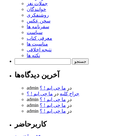
جملات نغز
خوانندگان
روشنفکری
سخن عکس
سفرنامه ها
سیاست
معرفی کتاب
مناسبت ها
نتیجه اخلاقی
نکته ها
جستجو
برای:
آخرین دیدگاه‌ها
در
ما چی ایم ! ؟
admin
جراح کلیه
در
ما چی ایم ! ؟
در
ما چی ایم ! ؟
admin
در
ما چی ایم ! ؟
admin
در
ما چی ایم ! ؟
admin
کاربرحاضر