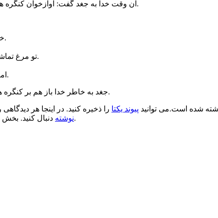
آن وقت خدا به جغد گفت: آوازخوان کنگره های خاکی من! پس چرا دیگر آواز نمی خوانی؟ دل آسمانم گرفته است.
خدا گفت: آوازهای تو بوی دل کندن می دهد و آدمها عاشق دل بستن اند.
تو مرغ تماشا و اندیشه ای! و آن که می بیند و می اندیشد، به هیچ چیز دل نمی بندد.
اما تو بخوان و همیشه بخوان که آواز تو حقیقت است و طعم حقیقت تلخ.
جغد به خاطر خدا باز هم بر کنگره های دنیا می خواند و آنکس که می فهمد، می داند آواز او پیغام خداست.
ته شده است.می توانید
پیوند یکتا
را ذخیره کنید. در اینجا هر دیدگاهی ر
.
نوشته
دنبال کنید. بخش 