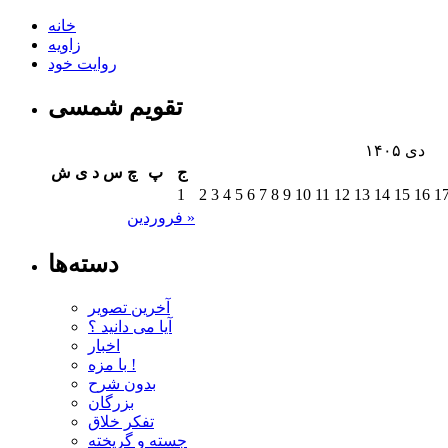
خانه
زاویه
روایت خود
تقویم شمسی
دی ۱۴۰۵
ج
پ
چ
س
د
ی
ش
1
2
3
4
5
6
7
8
9
10
11
12
13
14
15
16
1
فروردین »
دسته‌ها
آخرین تصویر
آیا می دانید ؟
اخبار
با مزه !
بدون شرح
بزرگان
تفکر خلاق
جسته و گریخته