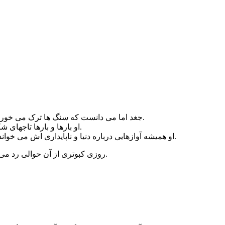
جغد اما می دانست که سنگ ها ترک می خورند، ستون ها فرو می ریزند، درها می شکنند و دیوارها خراب می شوند.
او بارها و بارها تاجهای شکسته، غرورهای تکه پاره شده را لابلای خاکروبه های کاخ دنیا دیده بود.
او همیشه آوازهایی درباره دنیا و ناپایداری اش می خواند و فکر می کرد شاید پرده های ضخیم دل آدمها، با این آواز کمی بلرزد.
روزی کبوتری از آن حوالی رد می شد، آواز جغد را که شنید، گفت: بهتر است سکوت کنی و آواز نخوانی.