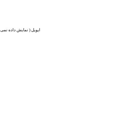
ایویل ( نمایش داده نمی ش