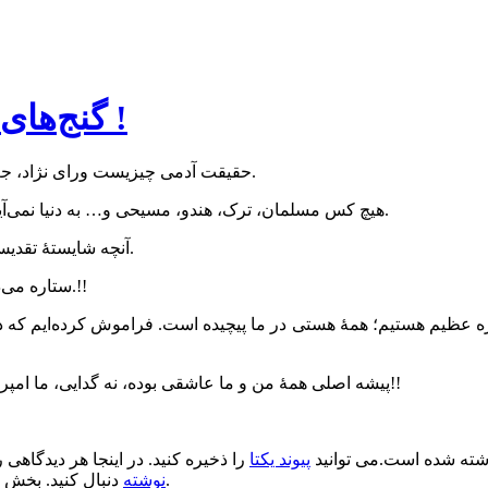
گنج‌های بزرگ، دادنی نیستند، برداشتنی‌اند !
حقیقت آدمی چیزیست ورای نژاد، جغرافیا، آئین و فرهنگ؛ اینها وطن حقیقی ما نیستند، منزل ما کبریاست.
هیچ کس مسلمان، ترک، هندو، مسیحی و… به دنیا نمی‌آید؛ اما همه انسان زاده می‌شوند با نفخه‌ای از روح الهی در جان خویش.
آنچه شایسته‌ٔ تقدیس و احترام است، همین نفخه است، باقی همه اعتبارات و وهم و خیال.
ستاره می‌درخشد و حداقل یک نفر هست که سرش را بالا بگیرد و به آن نگاه کند.!!
 پروژه عظیم هستیم؛ همهٔ هستی در ما پیچیده است. فراموش کرده‌ایم که
پیشه اصلی همهٔ من و ما عاشقی بوده، نه گدایی، ما امپراطور اقلیم وجودیم، گاهی از خود بپرسیم در این مقام چه می‌کنیم ؟؟!!
ته شده است.می توانید
پیوند یکتا
را ذخیره کنید. در اینجا هر دیدگاهی ر
.
نوشته
دنبال کنید. بخش 