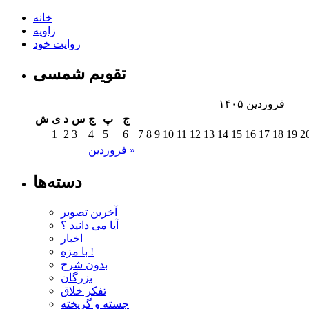
خانه
زاویه
روایت خود
تقویم شمسی
فروردین ۱۴۰۵
ج
پ
چ
س
د
ی
ش
1
2
3
4
5
6
7
8
9
10
11
12
13
14
15
16
17
18
19
2
فروردین »
دسته‌ها
آخرین تصویر
آیا می دانید ؟
اخبار
با مزه !
بدون شرح
بزرگان
تفکر خلاق
جسته و گریخته