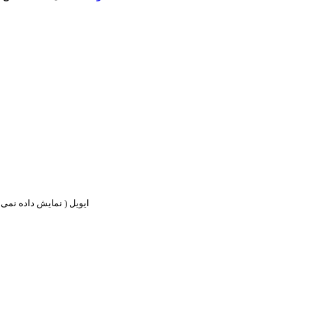
ایویل ( نمایش داده نمی ش