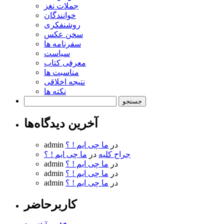
جملات نغز
خوانندگان
روشنفکری
سخن عکس
سفرنامه ها
سیاست
معرفی کتاب
مناسبت ها
نتیجه اخلاقی
نکته ها
جستجو
برای:
آخرین دیدگاه‌ها
در
ما چی ایم ! ؟
admin
جراح کلیه
در
ما چی ایم ! ؟
در
ما چی ایم ! ؟
admin
در
ما چی ایم ! ؟
admin
در
ما چی ایم ! ؟
admin
کاربرحاضر