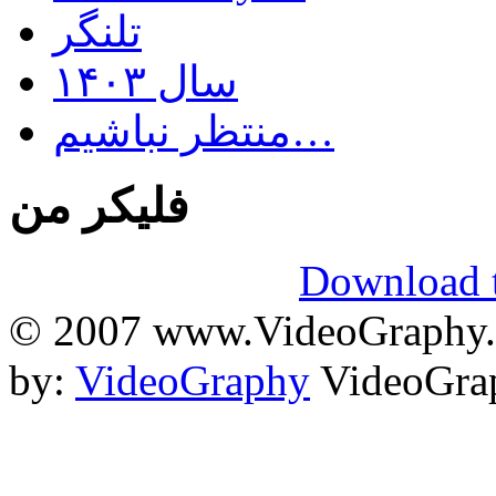
تلنگر
سال ۱۴۰۳
منتظر نباشیم…
فلیکر من
Download t
© 2007 www.VideoGraphy.ir
by:
VideoGraphy
VideoGrap