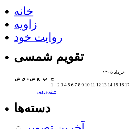
خانه
زاویه
روایت خود
تقویم شمسی
خرداد ۱۴۰۵
ج
پ
چ
س
د
ی
ش
1
2
3
4
5
6
7
8
9
10
11
12
13
14
15
16
1
فروردین »
دسته‌ها
آخرین تصویر