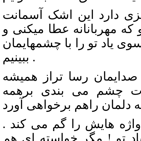
یزی دارد این اشک آسمانت
که مهربانانه عطا میکنی و
وی یاد تو را با چشمهایمان
ببینیم .
صدایمان رسا تراز همیشه
ات چشم می بندی برهمه
اژه هایش را گم می کند .
اد تو ! مگر خواسته ای هم