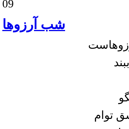
09
شب آرزوها
زوهاست
بند
ق توام