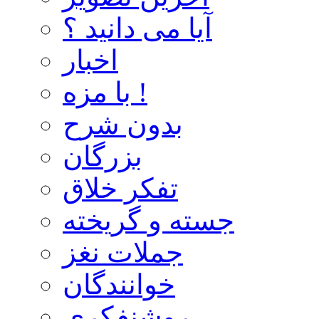
آیا می دانید ؟
اخبار
با مزه !
بدون شرح
بزرگان
تفکر خلاق
جسته و گریخته
جملات نغز
خوانندگان
روشنفکری