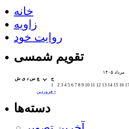
خانه
زاویه
روایت خود
تقویم شمسی
مرداد ۱۴۰۵
ج
پ
چ
س
د
ی
ش
1
2
3
4
5
6
7
8
9
10
11
12
13
14
15
16
1
فروردین »
دسته‌ها
آخرین تصویر