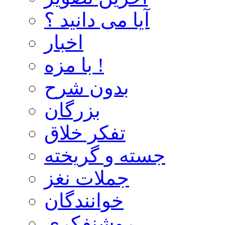
آیا می دانید ؟
اخبار
با مزه !
بدون شرح
بزرگان
تفکر خلاق
جسته و گریخته
جملات نغز
خوانندگان
روشنفکری