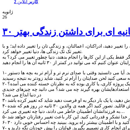
2 کاربر
آنلاین
ژانویه
26
یر دهید، ادراکتان، اعمالتان، و زندگی تان را تغییر داده اید؛ و با
تغییر تک تک زندگی ها، دنیا تغییر خواهد کرد.
ا بیلیون ها انسان روی زمین اگر فقط یکی از این کارها را انجام بدهند، دنیا چطور تغییر می کرد؟ به
۱- تُن صدایتان را تغییر دهید. برای ۳۰ ثانیه سعی کنید نرم تر، آرام تر، و کمی خوشایندتر صحبت کنید. با نتایج شگفت انگیزی روبه رو خواهید شد. آیا می دانستید وقتی با صدای نرم تر و آرام تر به بچه ها دستور
۲- ایده های قدیمیتان را به یاد آورده و دوباره آن ها را از سر گیرید. برای ۳۰ ثانیه، ایده قدیمیتان را دوباره امتحان کنید. آیا این ایده ی یک اختراع، یک پروژه کاری، یا کاری بوده که به نظرتان خسته کننده می آمده؟
هت استعدادهایشان بهره گیرند چه می شد؟ می دانید چه چیزهای جدیدی
در دنیا ابداع می شد؟
۴- به فرزندانتان بگویید «دوستتان دارم» و «به شما افتخار می کنم.» به چشم هایشان نگاه کنید، و به آن ها نشان دهید که چقدر به رایشان ارزش قائلید. تصور کنید اگر همه ی والدین ۳۰ ثانیه در روز هم که شده
به فرزندانشان اطمینان خاطر می دادند، دنیا چه تغییری می کرد…
۷- کاری را که قبلاً از انجام آن دست کشیده اید و نیمه رها کرده اید را انتخاب کنید که امروز انجامش دهید. ۳۰ ثانیه بیشتر طول نمی کشد که برای انجام کاری تصمیم بگیرید. قولتان را پیش خودتان نگه دارید و