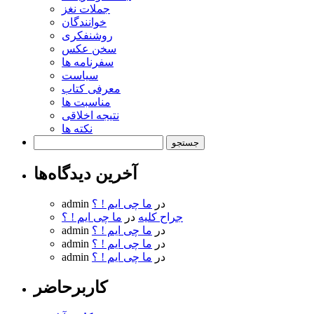
جملات نغز
خوانندگان
روشنفکری
سخن عکس
سفرنامه ها
سیاست
معرفی کتاب
مناسبت ها
نتیجه اخلاقی
نکته ها
جستجو
برای:
آخرین دیدگاه‌ها
در
ما چی ایم ! ؟
admin
جراح کلیه
در
ما چی ایم ! ؟
در
ما چی ایم ! ؟
admin
در
ما چی ایم ! ؟
admin
در
ما چی ایم ! ؟
admin
کاربرحاضر