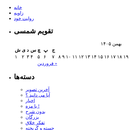
خانه
زاویه
روایت خود
تقویم شمسی
بهمن ۱۴۰۵
ج
پ
چ
س
د
ی
ش
۱
۲
۳
۴
۵
۶
۷
۸
۹
۱۰
۱۱
۱۲
۱۳
۱۴
۱۵
۱۶
۱۷
۱۸
۱۹
فروردین »
دسته‌ها
آخرین تصویر
آیا می دانید ؟
اخبار
با مزه !
بدون شرح
بزرگان
تفکر خلاق
جسته و گریخته