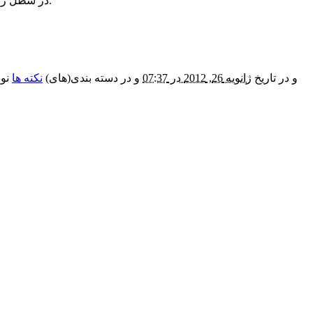
۲۶- در سطل زباله ی خانه چند کیسه ی زباله بگذارید تا انواع مختلف زباله ها را جداگانه دور بریزید. شما بازیافت زباله را از همین امروز شروع کرده اید.
و در تاریخ
ژانویه 26, 2012 در 07:37
و در دسته بندی(های)
نکته ها
نوش