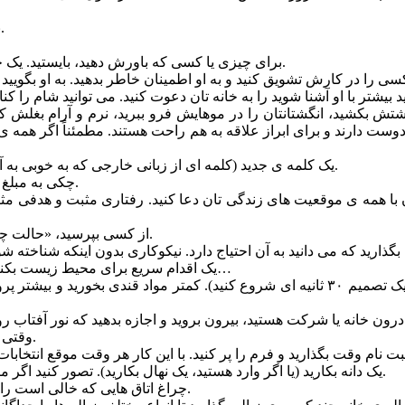
۸- به هم ریختگی هایی که کس دیگری ایجاد کرده را تمیز و مرتب کنید.
۱۰- برای چیزی یا کسی که باورش دهید، بایستید. یک جمله ی حمایت کننده، حوزه ی نفوذ شما را گسترده تر خواهد کرد.
۱۴- یک کلمه ی جدید (کلمه ای از زبانی خارجی که به خوبی به آن تسلط ندارید) یا یک چیز تازه در مورد یک فرهنگ دیگر یاد بگیرید.
۱۵- چکی به مبلغ %۱۰ از حقوق ماهانه تان بنویسید و به مؤسسات خیریه هدیه کنید.
۱۷- از کسی بپرسید، «حالت چطور است» و واقعاً به جوابی که به شما می دهد خوب گوش کنید.
۱۹- یک اقدام سریع برای محیط زیست بکنید. به پرنده ها غذا بدهید، زباله ها و آشغال ها را جمع و جور کنید و…
۲۲- وقتی کسی از شما تقاضای کم خواست (کمک مالی)، پاسخ مثبت بدهید.
۲۴- یک دانه بکارید (یا اگر وارد هستید، یک نهال بکارید). تصور کنید اگر میلیون ها آدم روی زمین این کار را بکنند دنیا چه تغییری خواهد کرد.
۲۵- چراغ اتاق هایی که خالی است را خاموش کنید (لامپ اضافی خاموش). هر ۳۰ ثانیه هم ارزش دارد.