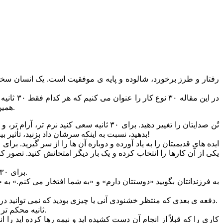
رفتار و طرز برخورد، شالوده و پایه ی موفقیت است. یک انسان سخاوتمند
در این م
همین خاطر سعی کردیم راه های جدیدی برای رشد و پیشرفت شخصی به رایتان عنوان کنیم که می توانید در کمتر از ۳۰ ثانیه آن ها را انجام دهید.
بدهید، نسبت به اینکه سرشان داد بزنید، تأثیر بیشتری خواهد داشت؟ اگر در کار خسته شده اید، حتی فقط برای ۳۰ ثانیه سعی کنید لحن صدایتان را آرام تر کنید، شاید زودتر به نتیجه رسیدید!
یکی از آن کارها را انتخاب کرده و یک بار دیگر امتحانش کنید. تصور
۳- برای ۳۰ ثانیه به یک نفر یک فرصت دوباره بدهید. یک بار دیگر به حرف هایش گوش دهید، یا یک بار دیگر به او فرصت دهید شاید که تغییر کرده باشد.
۵- دفعه ی بعدی که منتظر خشنودی آنی یا چیزی بودید که نمی توانید در همان لحظه داشته باشید، برای آنچه که در حال حاضر دارید، ۳۰ ثانیه از خدا تشکر و قدردانی کنید. این کار باعث تغییر رفتارتان خواهد شد.
۶- ۳۰ ثانیه محکم تر و صاف تر بایستید، و سرتان را بالاتر بگیرید. در چشم های دیگران نگاه کنید و با اطمینان بیشتر راه بروید. ببینید چه احساس خوبی دارد.