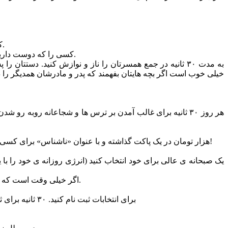
۱۱- کسی را در کارش تشویق کنید و به او اطمینان خاطر بدهید. به او بگویید که «تو می توانی!» او را باور داشته باشید و این باور را نشان دهید.
۱۲- کسی را که دوست دارید بیشتر با او آشنا شوید را به خانه تان دعوت کنید. می توانید شام را کنار هم صرف کنید. از این دعوت برای یک دوستی تازه استفاده کنید.
۱۸- ۲۰ هزار تومان در یک پاکت گذاشته و با عنوان «ناشناس» برای کسی بگذارید که می دانید به آن احتیاج دارد. نیکوکاری بدون اینکه شناخته شوید احساسی فوق العاده در شما ایجاد خواهد کرد. امتحان کنید!
۲۱- اگر خیلی وقت است که درون خانه یا شرکت هستید، بیرون بروید و اجازه بدهید که نور آفتاب روی صورتتان بنشیند. این کار حالتان را خیلی سریع بهبود خواهد داد.
۲۳- برای انتخابات ثبت نام کنید. ۳۰ ثانیه برای ثبت نام وقت بگذارید و فرم را پر کنید. با این کار هر وقت موقع انتخابات شهر یا شورا رسید می توانید در این فعالیت مردمی شرکت کنید