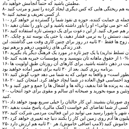
مطمئن باشید که حتماً انجامش خواهید داد.
۹- از کسی تعریف و تمجید کنید.
۱۳- به مدت ۳۰ ثانیه در جمع همسرتان را ناز و نوازش کنید. دستتان را پشتش بکشید، انگشتانتان را در موهایش فرو ببرید، نرم و آرام بغلش کنید، دستش را به نرمی فشار دهید، یا حتی یک بوسه تند و چابک.
خیلی خوب است اگر بچه هایتان بفهمند که پدر و مادرشان همدیگر را دوست دارند و برای ابراز علاقه به هم راحت هستند. مطمئناً اگر همه ی زوج ها فقط ۳۰ ثانیه در روز برای چنین کاری وقت می گذاشتند، این
قدر زندگی های زناشویی درهم و برهم نبود.
۱۶- هر روز ۳۰ ثانیه برای غالب آمدن بر ترس ها و شجاعانه روبه رو شدن با همه ی موقعیت های زندگی تان دعا کنید. رفتاری مثبت و هدفی مثبت در ذهن داشته باشید. برای کارهای آن روزتان طبق اولویت ها
برنامه ریزی کنید. بعد از ۳۰ ثانیه برای تغییر آماده خواهید بود.
۲۰- یک صبحانه ی عالی برای خود انتخاب کنید (انرژی روزانه ی خود را با یک تصمیم ۳۰ ثانیه ای شروع کنید). کمتر مواد قندی بخورید و بیشتر پروتئین و میوه بخورید و صبحانه ای سالم و مقوی برای خود انتخاب
کنید.