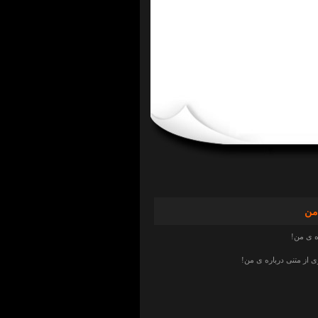
من
ه ی من!
از متنی درباره ی من!