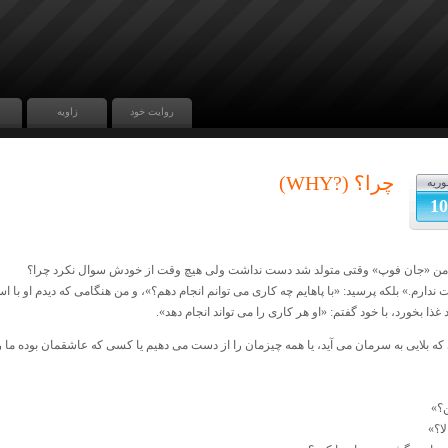
روایت خود
زاویه
چرا؟ (?WHY)
وریه
10
ن «جان فوپ» وقتی متولد شد دست نداشت ولی هیچ وقت از خودش سوال نکرد چرا؟
دارم.» بلکه پرسید: «با پاهایم چه کاری می توانم انجام دهم؟»، و من هنگامی که دیدم او با اس
 غذا بخورد، با خود گفتم: «او هر کاری را می تواند انجام دهد».
که بلایی به سرمان می آید، یا همه چیزمان را از دست می دهیم یا کسی که عاشقمان بوده ما ر
؟»
ا؟»