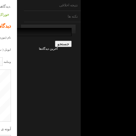
نتیجه اخلاقی
دیدگاهی داده نشده است.
خوراک 
نکته ها
جستجو
دیدگاه
برای:
admin
نام (مورد 
در
ما
آخرین دیدگاه‌ها
چی
ایویل ( ن
ایم
!
وبنامه
؟
جراح
کلیه
در
ما
چی
ایم
!
؟
admin
در
ما
چی
ایم
!
آبونه ی 
؟