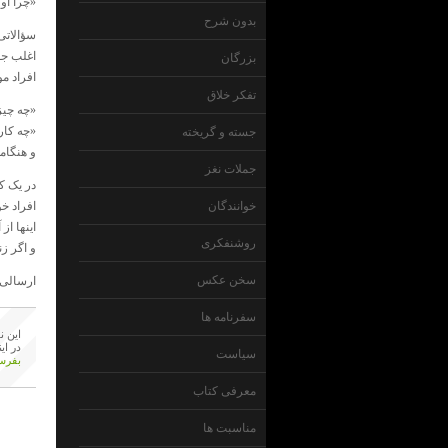
«چرا او
بدون شرح
سؤالاتی
اغلب جوا
بزرگان
افراد م
تفکر خلاق
«چه چیز
«چه کاری
جسته و گریخته
و هنگامی که 
جملات نغز
در یک کل
خوانندگان
افراد خ
اینها از
روشنفکری
و اگر ز
سخن عکس
ارسالی 
سفرنامه ها
این ن
در ای
سیاست
بفرست
معرفی کتاب
مناسبت ها