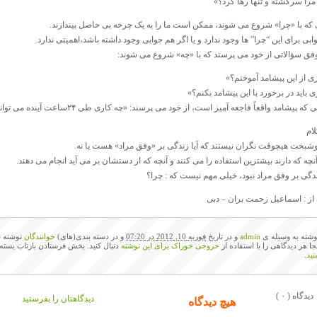
 مرا سرگشته و تنها رها کرد؟»
 که با «چرا» شروع می شوند، ممکن است ما را به یک چرخه بی حاصل بیندازند.
بی برای این “چرا” ها وجود ندارد و یا اگر هم جوابی وجود داشته باشد،اهمیتی ندارد.
وفق سؤالاتی از خود می پرسند که با «چه» شروع می شوند:
ی از این پیشامد آموختم؟»
 باید در برخورد با این پیشامد بکنم؟»
پیشامد واقعاً فاجعه آمیز است، از خود می پرسند: «چه کاری طی ۲۴ساعت آینده می توانم بکنم تا اوضاع کمی بهتر شود؟»
ام
وشبخت هیچوقت نگران نیستند که آیا زندگی بر «وفق مراد» هست یا نه.
 آنچه که دارند بیشترین استفاده را می کنند و آنچه که از دستشان بر می آید انجام می دهند.
ندگی بر وفق مراد نبود، خیلی مهم نیست که : چرا؟
از : اسماعیل زحمت بران – دبی
وشته به وسیله ی
admin
و در تاریخ
فوریه 10, 2012 در 07:20
و در دسته بندی(های)
خوانندگان
نوشته ش
نجا هر دیدگاهی را با استفاده از
خروجی خوراک برای این نوشته
دنبال کنید. بخش فرستادن بازتاب بسته
ید
.
( ۰ ) دیدگاه
دیدگاهتان را بفرستید
هیچ دیدگاه