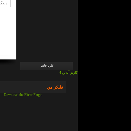
admin
در
ما
چی
ایم
!
؟
admin
در
ما
چی
ایم
!
؟
کاربرحاضر
4 کاربر
آنلاین
فلیکر من
Download the Flickr Plugin