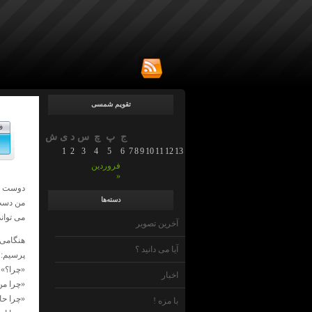
تقویم شمسی
ف
ج
پ
چ
س
د
ی
ش
1
2
3
4
5
6
7
8
9
10
11
12
13
14
15
16
17
18
19
20
21
22
23
24
25
26
فروردین
»
دوست م
دسته‌ها
من دست ن
می تواند
آخرین تصویر
هنگامی 
آیا می دانید ؟
پرسیم:
«چرا؟»
اخبار
«چرا من
«چرا حال
با مزه !