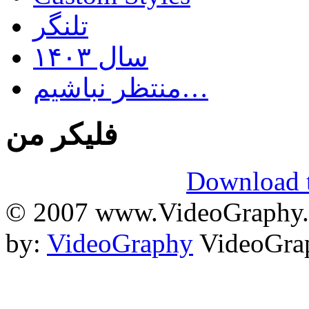
تلنگر
سال ۱۴۰۳
منتظر نباشیم…
فلیکر من
Download t
© 2007 www.VideoGraphy.ir
by:
VideoGraphy
VideoGrap