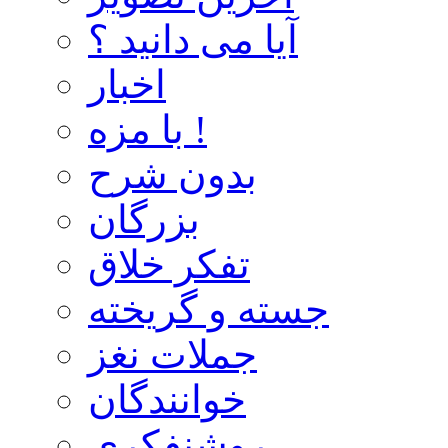
آیا می دانید ؟
اخبار
با مزه !
بدون شرح
بزرگان
تفکر خلاق
جسته و گریخته
جملات نغز
خوانندگان
روشنفکری