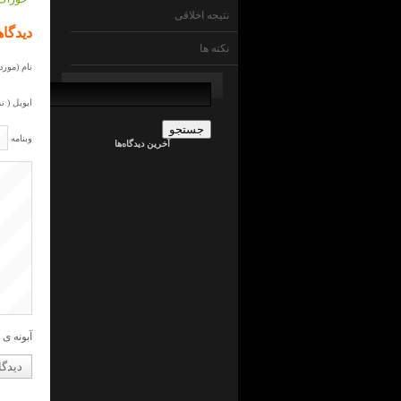
نتیجه اخلاقی
دیدگاه
نکته ها
نام (مورد 
جستجو
برای:
ایویل ( ن
admin
در
ما
وبنامه
آخرین دیدگاه‌ها
چی
ایم
!
؟
جراح
کلیه
در
ما
چی
ایم
!
؟
admin
در
ما
آبونه ی 
چی
ایم
!
؟