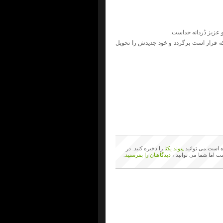
و عزیز دُردانه‌ خداست.
که‌ قرار است‌ برگردد و خود جدیدش‌ را تحویل‌
 است.می توانید
پیوند یکتا
را ذخیره کنید. در
ت اما شما می توانید ،
دیدگاهتان را بفرستید
.