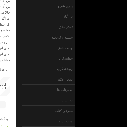
من‌ آن‌ 
بدون شرح
من‌ آن‌ 
حالا می
بزرگان
اما اگر 
اگر نتوا
تفکر خلاق
خدا بدهد،
بگوید: ا
جسته و گریخته
این‌ وحش
جملات نغز
یعنی‌ این
یعنی‌ ای
خوانندگان
خدایا دست
روشنفکری
از : عر
سخن عکس
این ن
اینجا
سفرنامه ها
سیاست
معرفی کتاب
دیدگاهی داده نشده است.
مناسبت ها
خوراک 