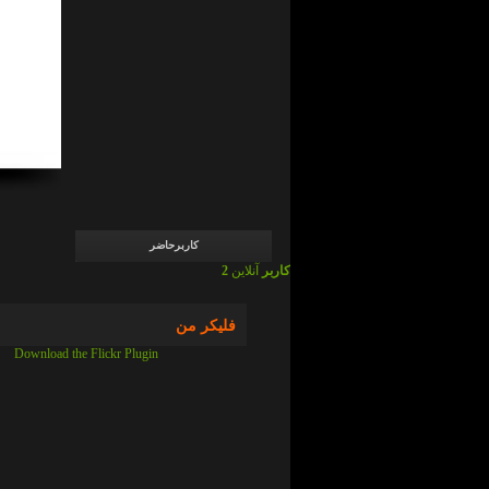
admin
در
ما
چی
ایم
!
؟
admin
در
ما
چی
ایم
!
؟
کاربرحاضر
2 کاربر
آنلاین
فلیکر من
Download the Flickr Plugin