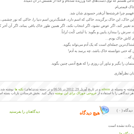
خاکی‌ هستم‌ که‌ توی‌ دست‌های‌ خدا ورزیده‌ شده‌ام‌ و خدا از نفسش‌ در آن‌ دمیده.
خاک‌ قیمتی‌ام.
‌فهمم‌ چرا فرشته‌ها آن‌قدر حسودی شان‌ شد.
این‌ خاک، این‌ خاک‌ برگزیده، خاکی‌ که‌ اسم‌ دارد، قشنگ‌ترین‌ اسم‌ دنیا را، خاکی‌ که‌ نور چشمی‌ 
ند تغییر کند، اگر عوض‌ نشود، اگر انتخاب‌ نکند، اگر همین‌ طور خاک‌ باقی‌ بماند، اگر آن‌ آخر 
 سرش‌ را بیندازد پایین‌ و بگوید: یا لَیتَنی‌ کُنت‌ تُراباً.
ی‌ کاش‌ خاک‌ بودم…
تناک‌ترین‌ جمله‌ای‌ است‌ که‌ یک‌ آدم‌ می‌تواند بگوید.
‌ که‌ حتی‌ نتوانسته‌ خاک‌ باشد، چه‌ برسد به‌ آدم!
ن‌ که…
مان‌ را بگیر و نیاور آن‌ روزی‌ را که‌ هیچ‌ آدمی‌ چنین‌ بگوید.
فان نظرآهاری
وشته به وسیله ی
admin
و در تاریخ
آوریل 29, 2012 در 06:56
و در دسته بندی(های)
نکته ها
نوشته شده
 هر دیدگاهی را با استفاده از
خروجی خوراک برای این نوشته
دنبال کنید. بخش فرستادن بازتاب بسته اس
( ۰ ) دیدگاه
دیدگاهتان را بفرستید
هیچ دیدگاه
دیدگاه ها