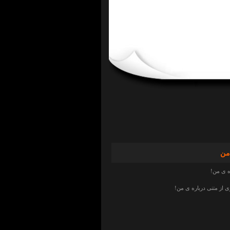
من
ه ی من!
از متنی درباره ی من!