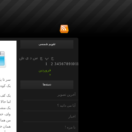
تقویم شمسی
آ
ج
پ
چ
س
د
ی
ش
1
2
3
4
5
6
7
8
9
10
11
12
13
14
15
16
17
18
19
20
21
22
23
2
فروردین
»
سر تا پا
دسته‌ها
یک‌ کوه،
آخرین تصویر
یک‌ کف‌ 
اما حالا
آیا می دانید ؟
یک‌ مشت‌
وای، خد
اخبار
من‌ همان
همان‌ خا
با مزه !