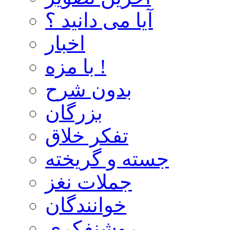
آیا می دانید ؟
اخبار
با مزه !
بدون شرح
بزرگان
تفکر خلاق
جسته و گریخته
جملات نغز
خوانندگان
روشنفکری