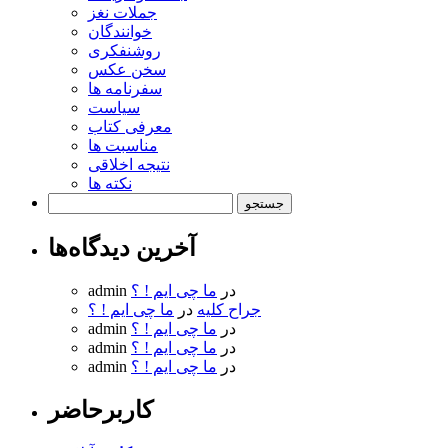
جملات نغز
خوانندگان
روشنفکری
سخن عکس
سفرنامه ها
سیاست
معرفی کتاب
مناسبت ها
نتیجه اخلاقی
نکته ها
جستجو
برای:
آخرین دیدگاه‌ها
در
ما چی ایم ! ؟
admin
جراح کلیه
در
ما چی ایم ! ؟
در
ما چی ایم ! ؟
admin
در
ما چی ایم ! ؟
admin
در
ما چی ایم ! ؟
admin
کاربرحاضر