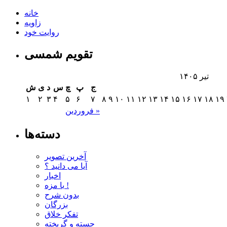
خانه
زاویه
روایت خود
تقویم شمسی
تیر ۱۴۰۵
ج
پ
چ
س
د
ی
ش
۱
۲
۳
۴
۵
۶
۷
۸
۹
۱۰
۱۱
۱۲
۱۳
۱۴
۱۵
۱۶
۱۷
۱۸
۱۹
فروردین »
دسته‌ها
آخرین تصویر
آیا می دانید ؟
اخبار
با مزه !
بدون شرح
بزرگان
تفکر خلاق
جسته و گریخته