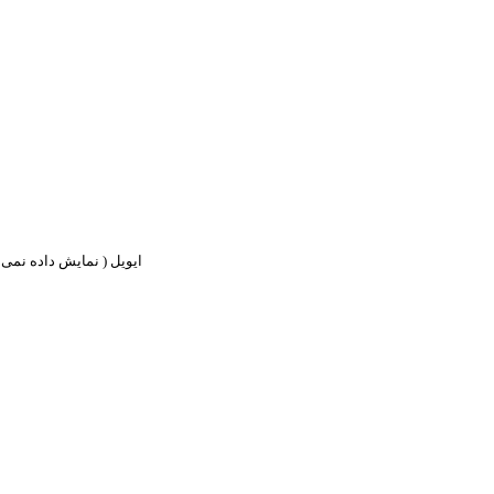
ایویل ( نمایش داده نمی ش