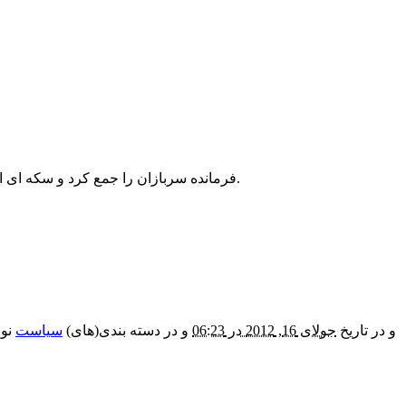
فرمانده سربازان را جمع کرد و سکه ای از جیب خود بیرون آورد و رو به سربازان کرد و گفت : سکه ای را بالا می اندازم,اگر رو بیاید پیروز میشویم و اگر پشت بیاید شکست میخوریم.
و در تاریخ
جولای 16, 2012 در 06:23
و در دسته بندی(های)
سیاست
نوش