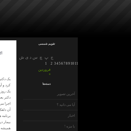
تقویم شمسی
آگ
ج
پ
چ
س
د
ی
ش
1
2
3
4
5
6
7
8
9
10
11
12
13
14
15
16
17
18
19
20
21
22
23
2
فروردین
»
یک دکتر
دسته‌ها
کرد و آ
یک روز 
آخرین تصویر
دکتر بع
اجرا می
آیا می دانید ؟
آن دلقک 
اخبار
برنامه 
بیمار در
با مزه !
همیشه ه