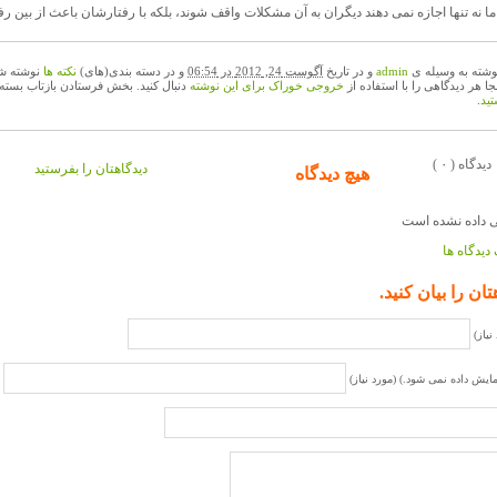
ما نه تنها اجازه نمی دهند دیگران به آن مشکلات واقف شوند، بلکه با رفتارشان باعث از بین ر
وشته به وسیله ی
admin
و در تاریخ
آگوست 24, 2012 در 06:54
و در دسته بندی(های)
نکته ها
نوشته شد
نجا هر دیدگاهی را با استفاده از
خروجی خوراک برای این نوشته
دنبال کنید. بخش فرستادن بازتاب بسته
ید
.
( ۰ ) دیدگاه
دیدگاهتان را بفرستید
هیچ دیدگاه
دیدگاه ها
تان را بیان کنید.
نیاز)
مایش داده نمی شود.) (مورد نیاز)