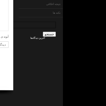
نتیجه اخلاقی
نکته ها
جستجو
برای:
admin
در
ما
آبونه ی 
آخرین دیدگاه‌ها
چی
ایم
!
؟
جراح
کلیه
در
ما
چی
ایم
!
؟
admin
در
ما
چی
ایم
!
؟