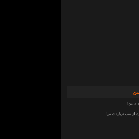
من
ه ی من!
از متنی درباره ی من!