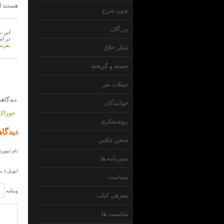
هستند ا
بدون شرح
بزرگان
این ن
در ای
بفرست
تفکر خلاق
جسته و گریخته
جملات نغز
دیدگاهی داده نشده است.
خوانندگان
خوراک 
روشنفکری
دیدگاه
سخن عکس
نام (مورد 
سفرنامه ها
ایویل ( ن
سیاست
وبنامه
معرفی کتاب
مناسبت ها