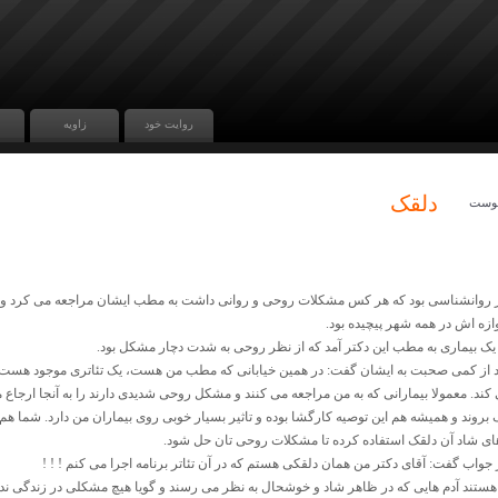
روایت خود
زاویه
دلقک
وست
24
 روانشناسی بود که هر کس مشکلات روحی و روانی داشت به مطب ایشان مراجعه می کرد و ایش
وازه اش در همه شهر پیچیده بود.
یک بیماری به مطب این دکتر آمد که از نظر روحی به شدت دچار مشکل بود.
د از کمی صحبت به ایشان گفت: در همین خیابانی که مطب من هست، یک تئاتری موجود هست ک
 کند. معمولا بیمارانی که به من مراجعه می کنند و مشکل روحی شدیدی دارند را به آنجا ارجاع 
بروند و همیشه هم این توصیه کارگشا بوده و تاثیر بسیار خوبی روی بیماران من دارد. شما هم ل
های شاد آن دلقک استفاده کرده تا مشکلات روحی تان حل شود.
 جواب گفت: آقای دکتر من همان دلقکی هستم که در آن تئاتر برنامه اجرا می کنم ! ! !
ستند آدم هایی که در ظاهر شاد و خوشحال به نظر می رسند و گویا هیچ مشکلی در زندگی ندارن