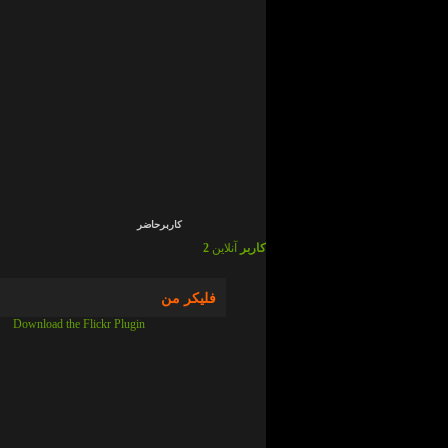
admin
در
ما
چی
ایم
!
؟
admin
در
ما
چی
ایم
!
؟
کاربرحاضر
2 کاربر
آنلاین
فلیکر من
Download the Flickr Plugin