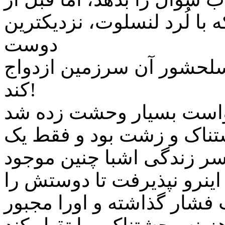
با لُرد لنسلوت، نزدیکترین
دوست
 سلحشور آن سرزمین ازدواج
کند!
تناک و زشت بود و فقط یک
سر زندگی اشبا چنین موجود
اینرو نپذیرفت تا دوستش را
 فشار گذاشته و اورا مجبور