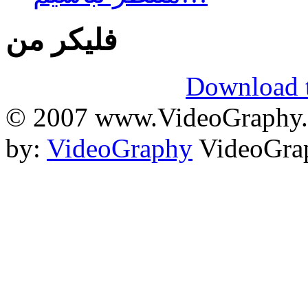
فلیکر من
Download t
© 2007 www.VideoGraphy.ir
by:
VideoGraphy
VideoGrap