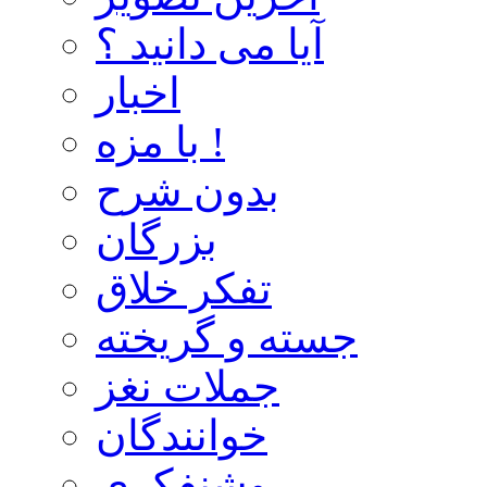
آیا می دانید ؟
اخبار
با مزه !
بدون شرح
بزرگان
تفکر خلاق
جسته و گریخته
جملات نغز
خوانندگان
روشنفکری