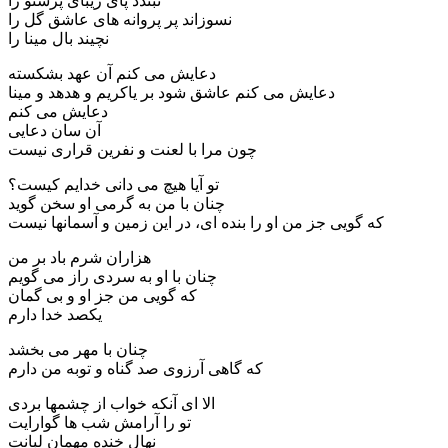
نبندد پای زیبای پرستو را
نسوزاند پر پروانه های عاشق گل را
نچیند بال مینا را
دعایش می کنم آن عهد بشکسته
دعایش می کنم عاشق شود بر یاکریم و هدهد و مینا
دعایش می کنم
آن سان دعایی
چون مرا با لعنت و نفرین قراری نیست
تو آیا هیچ می دانی خدایم کیست؟
چنان با من به گرمی او سخن گوید
که گویی جز من او را بنده ای، در این زمین و آسمانها نیست
هزاران شرم باد بر من
چنان با او به سردی راز می گویم
که گویی من جز او و بی گمان
یکصد خدا دارم
چنان با مهر می بخشد
که گاهی آرزوی صد گناه و توبه من دارم
الا ای آنکه خواب از چشمها بردی
تو را آرامش شب ها گوارایت
نهال خنده مهمان لبانت