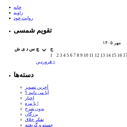
خانه
زاویه
روایت خود
تقویم شمسی
مهر ۱۴۰۵
ج
پ
چ
س
د
ی
ش
1
2
3
4
5
6
7
8
9
10
11
12
13
14
15
16
1
فروردین »
دسته‌ها
آخرین تصویر
آیا می دانید ؟
اخبار
با مزه !
بدون شرح
بزرگان
تفکر خلاق
جسته و گریخته