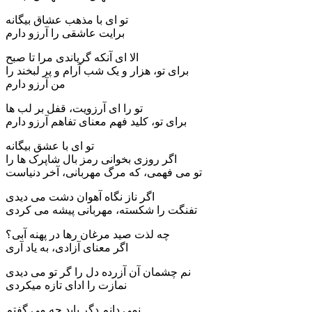
تو ای با مذهب عشاق بیگانه
برایت عاشقی را آرزو دارم
الا ای آنکه گریاندی مرا تا صبح
برای تو، هزار و یک شب آرام و پر لبخند را
من آرزو دارم
تو را ای آرزویت، قفل بر لب ها
برای تو، کلید فهم معنای تفاهم آرزو دارم
تو ای با عشق بیگانه
اگر روزی بخوانی رمز بال شاپرک ها را
تو می فهمی، که مرگ مهربانی، آخر دنیاست
اگر ناز نگاه آهوان دشت می دیدی
تفنگت را شکسته، مهربانی پیشه می کردی
چه لذت صید مرغان رها در پهنه آبی؟
اگر معنای آزادی، به یاد آری
نم چشمان آن آزرده دل را گر تو می دیدی
نمازت را ادای تازه میکردی
نمی دانم دگر باید چه می گفتم