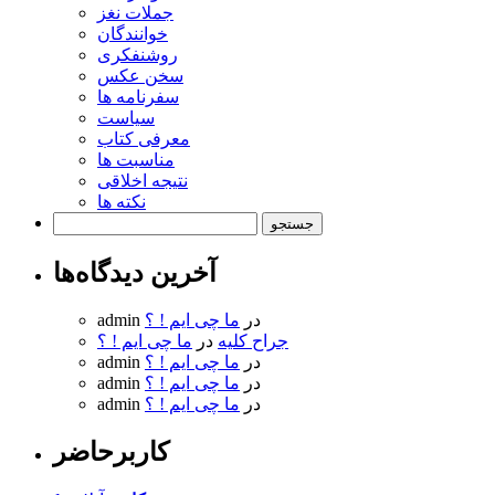
جملات نغز
خوانندگان
روشنفکری
سخن عکس
سفرنامه ها
سیاست
معرفی کتاب
مناسبت ها
نتیجه اخلاقی
نکته ها
جستجو
برای:
آخرین دیدگاه‌ها
در
ما چی ایم ! ؟
admin
جراح کلیه
در
ما چی ایم ! ؟
در
ما چی ایم ! ؟
admin
در
ما چی ایم ! ؟
admin
در
ما چی ایم ! ؟
admin
کاربرحاضر