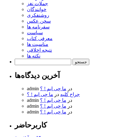
جملات نغز
خوانندگان
روشنفکری
سخن عکس
سفرنامه ها
سیاست
معرفی کتاب
مناسبت ها
نتیجه اخلاقی
نکته ها
جستجو
برای:
آخرین دیدگاه‌ها
در
ما چی ایم ! ؟
admin
جراح کلیه
در
ما چی ایم ! ؟
در
ما چی ایم ! ؟
admin
در
ما چی ایم ! ؟
admin
در
ما چی ایم ! ؟
admin
کاربرحاضر