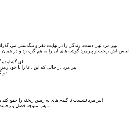
پیر مرد تهی دست، زندگی را در نهایت فقر و تنگدستی می گذراند و با سائلی برای زن و فرزندانش قوت و غذائی ناچیز فراهم می کرد.
ن لباس اش ریخت و پیرمرد گوشه های آن را به هم گره زد و در همان
ای گشاینده گره های ناگشوده عنایتی فرما و گره ای از گره های زندگی ما بگشای.
پیر مرد در حالی که این دعا را با خود ز
و گندم ها به زمین ریخت او به شدت ناراحت شد و رو به خدا کرد و گفت :
پیر مرد نشست تا گندم های به زمین ریخته را جمع کند ولی در کمال ناباوری دید دانه های گندم روی همیانی از زر ریخته است!
پس متوجه فضل و رحمت خداوندی شد و متواضعانه به سجده افتاد و از خدا طلب بخشش نمود…