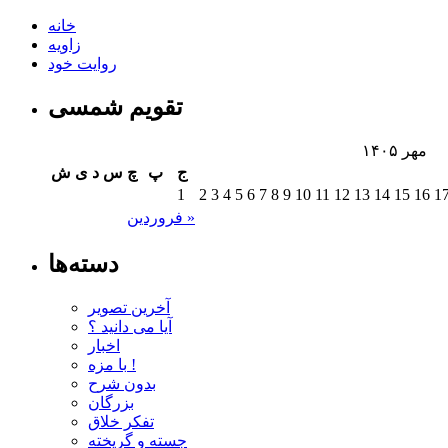
خانه
زاویه
روایت خود
تقویم شمسی
مهر ۱۴۰۵
ج
پ
چ
س
د
ی
ش
1
2
3
4
5
6
7
8
9
10
11
12
13
14
15
16
1
فروردین »
دسته‌ها
آخرین تصویر
آیا می دانید ؟
اخبار
با مزه !
بدون شرح
بزرگان
تفکر خلاق
جسته و گریخته