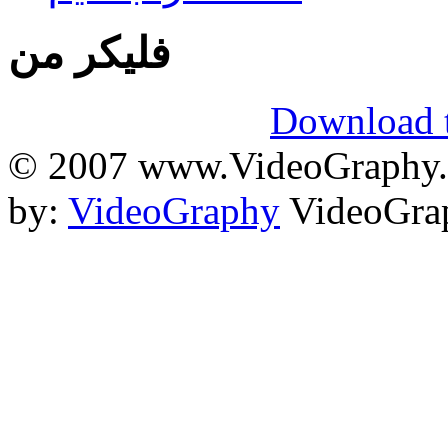
فلیکر من
Download t
© 2007 www.VideoGraphy.ir
by:
VideoGraphy
VideoGrap