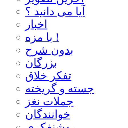
آیا می دانید ؟
اخبار
با مزه !
بدون شرح
بزرگان
تفکر خلاق
جسته و گریخته
جملات نغز
خوانندگان
روشنفکری