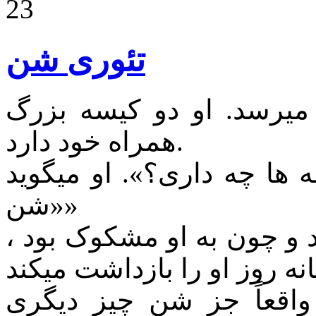
23
تئوری شن
یرسد. او دو کیسه بزرگ
همراه خود دارد.
 ها چه داری؟». او میگوید
«شن»
ند و چون به او مشکوک بود ،
نه روز او را بازداشت میکند
اقعاً جز شن چیز دیگری