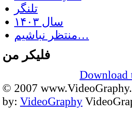
تلنگر
سال ۱۴۰۳
منتظر نباشیم…
فلیکر من
Download t
© 2007 www.VideoGraphy.ir
by:
VideoGraphy
VideoGrap