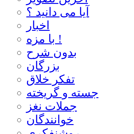
آیا می دانید ؟
اخبار
با مزه !
بدون شرح
بزرگان
تفکر خلاق
جسته و گریخته
جملات نغز
خوانندگان
روشنفکری