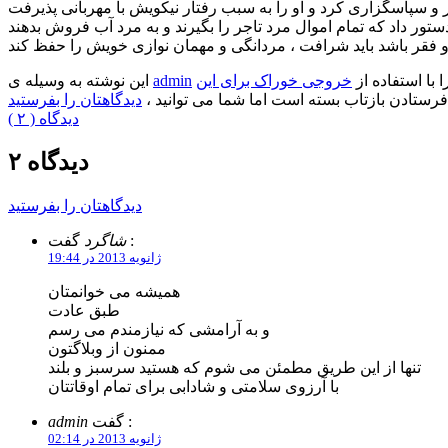
ا با استفاده از
خروجی خوراک برای این
admin
این نوشته به وسیله ی
فرستادن بازتاب بسته است اما شما می توانید ،
دیدگاهتان را بفرستید
( ۲ ) دیدگاه
۲ دیدگاه
دیدگاهتان را بفرستید
گفت :
شاگرد
ژانویه 2013 در 19:44
همیشه می خوانمتان
طبق عادت
و به آرامشی که نیازمندم می رسم
ممنون از وبلاگتون
تنها از این طریق مطمئن می شوم که هستید سرسبز و بلند
با آرزوی سلامتی و شادابی برای تمام اوقاتتان
گفت :
admin
ژانویه 2013 در 02:14