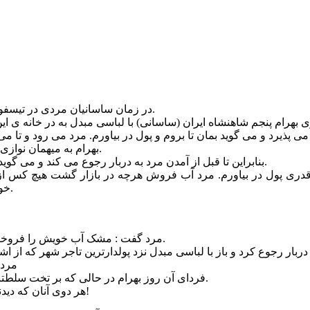
در زمان ساسانیان مردی در تیسفون زندگی می کرد که بسیار میهمان نواز بود و شغلش آب فروشی بود.
بهرام به میهمان نوازی مرد اطمینان پیدا می کند ولی می خواهد آن مرد را بیشتر امتحان کند.
بنابراین تا قبل از آمدن مرد به دربار رجوع می کند و می گوید دستور دهید که هیچ کس حق ندارد از این مرد در سطح شهر آب بخرد.
قدری پول در بیاورم. مرد آب فروش هرچه در بازار گشت هیچ کس از ا
خویش آب تهیه کند مشک آبش را فروخت و میوه و خوراک نزد بهرام برد.
مرد گفت : مشک آب خویش را فروختم. تو نگران نباش و میل کن. فردا رود برای خویش فکری خواهم کرد.
مرد 
. فردای آن روز بهرام در حالی که بر تخت سلطتنش جلوس کرده بود آن دو مرد یعنی تاجر و آب فروش را اظهار کرد.
هر دوی آنان که دیدند آن مرد شخص شاه شاهان ، امپراطوری ایران بوده بسیار هراسیدند!