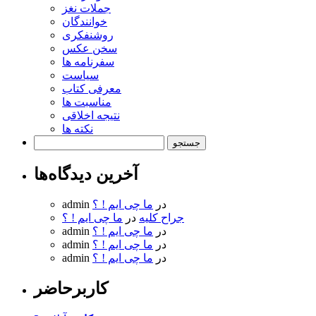
جملات نغز
خوانندگان
روشنفکری
سخن عکس
سفرنامه ها
سیاست
معرفی کتاب
مناسبت ها
نتیجه اخلاقی
نکته ها
جستجو
برای:
آخرین دیدگاه‌ها
در
ما چی ایم ! ؟
admin
جراح کلیه
در
ما چی ایم ! ؟
در
ما چی ایم ! ؟
admin
در
ما چی ایم ! ؟
admin
در
ما چی ایم ! ؟
admin
کاربرحاضر