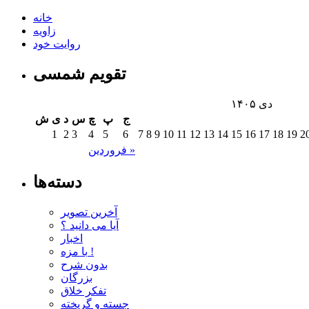
خانه
زاویه
روایت خود
تقویم شمسی
دی ۱۴۰۵
ج
پ
چ
س
د
ی
ش
1
2
3
4
5
6
7
8
9
10
11
12
13
14
15
16
17
18
19
2
فروردین »
دسته‌ها
آخرین تصویر
آیا می دانید ؟
اخبار
با مزه !
بدون شرح
بزرگان
تفکر خلاق
جسته و گریخته