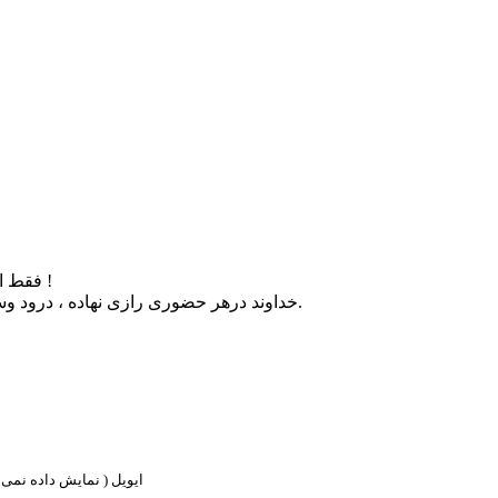
فقط این رو می دونم که : حضور هیچ کس در زندگی ما اتفاقی نیست !
خداوند درهر حضوری رازی نهاده ، درود وسپاس خداوند برای روزی که دوستی ات را در تقدیر من نگاشت.
ایویل ( نمایش داده نمی ش