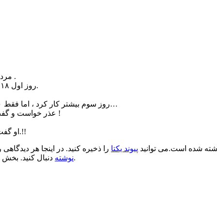
مرد قوی هیکل ، در چوب بری استخدام شد و تصمیم گرفت خوب کار کند .
روز اول ۱۸ درخت برید، رئیسش به او تبریک گفت و او را به ادامه کار تشویق کرد.
روز سوم بیشتر کار کرد ، اما فقط ۱۰ درخت برید . به نظرش آمد که ضعیف شده است . نزدیکش رفت و…
عذر خواست و گفت : نمی دانم چرا هر چه بیشتر تلاش می کنم ، درخت کمتری می برم !
او گفت : برای این کار وقت نداشتم . تمام مدت مشغول بریدن درختان بودم.!!
ته شده است.می توانید
پیوند یکتا
را ذخیره کنید. در اینجا هر دیدگاهی ر
.
نوشته
دنبال کنید. بخش 