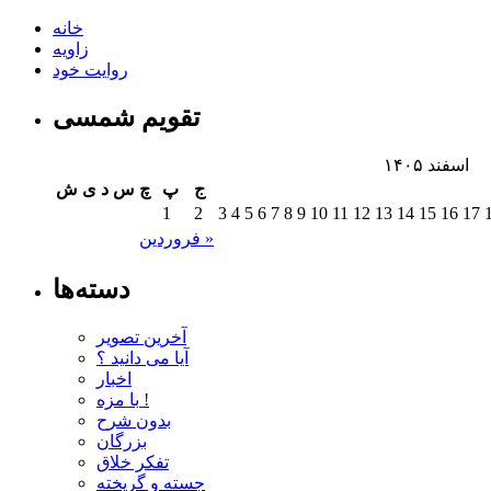
خانه
زاویه
روایت خود
تقویم شمسی
اسفند ۱۴۰۵
ج
پ
چ
س
د
ی
ش
1
2
3
4
5
6
7
8
9
10
11
12
13
14
15
16
17
فروردین »
دسته‌ها
آخرین تصویر
آیا می دانید ؟
اخبار
با مزه !
بدون شرح
بزرگان
تفکر خلاق
جسته و گریخته