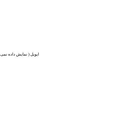
ایویل ( نمایش داده نمی ش