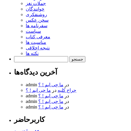
جملات نغز
خوانندگان
روشنفکری
سخن عکس
سفرنامه ها
سیاست
معرفی کتاب
مناسبت ها
نتیجه اخلاقی
نکته ها
جستجو
برای:
آخرین دیدگاه‌ها
در
ما چی ایم ! ؟
admin
جراح کلیه
در
ما چی ایم ! ؟
در
ما چی ایم ! ؟
admin
در
ما چی ایم ! ؟
admin
در
ما چی ایم ! ؟
admin
کاربرحاضر