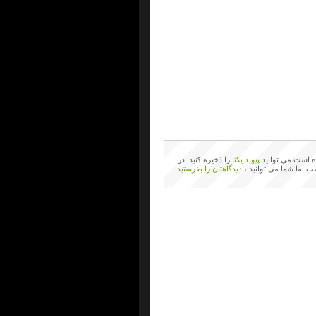
 است.می توانید
پیوند یکتا
را ذخیره کنید. در
ت اما شما می توانید ،
دیدگاهتان را بفرستید
.