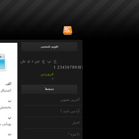
تقویم شمسی
ف
ج
پ
چ
س
د
ی
ش
1
2
3
4
5
6
7
8
9
10
11
12
13
14
15
16
17
18
19
20
21
22
23
فروردین
»
الف
دسته‌ها
اشتیاق 
آخرین تصویر
ب
بخشش ب
آیا می دانید ؟
پ
اخبار
پویایی 
با مزه !
ت