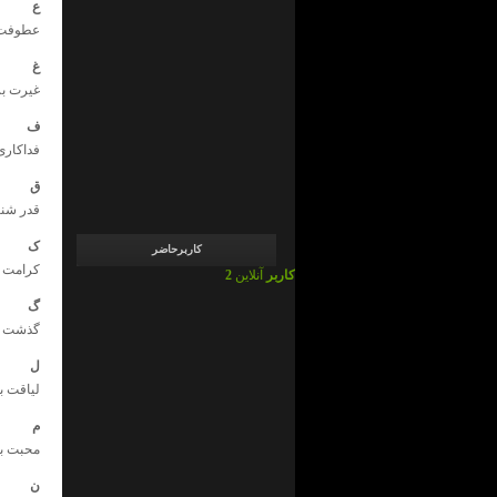
admin
ع
در
عطوفت ب
ما
چی
ایم
غ
!
غیرت بر
؟
admin
ف
در
ما
فداکاری
چی
ایم
ق
!
قدر شنا
؟
ک
کاربرحاضر
کرامت ب
2 کاربر
آنلاین
گ
گذشت ب
ل
لیاقت ب
م
محبت بر
ن