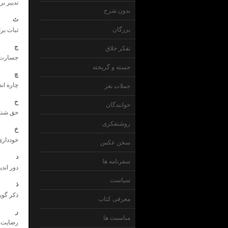
تدبیر بر
بدون شرح
ث
بزرگان
ثبات برا
ج
تفکر خلاق
جسارت ب
جسته و گریخته
چ
چاره ان
جملات نغز
ح
خوانندگان
حق شنا
روشنفکری
خ
خودداری
سخن عکس
د
سفرنامه ها
دور اند
سیاست
ذ
ذکر گوی
معرفی کتاب
ر
مناسبت ها
رضایت 