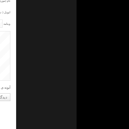
نام (مورد 
ایویل ( ن
وبنامه
آبونه ی 