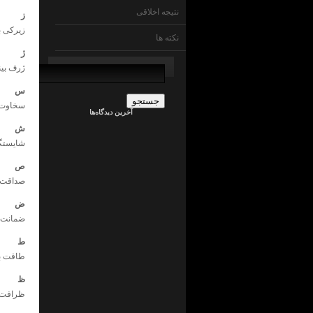
نتیجه اخلاقی
ز
زیرکی ب
نکته ها
ژ
جستجو
ژرف بین
برای:
admin
س
در
ما
سخاوت 
آخرین دیدگاه‌ها
چی
ایم
ش
!
شایستگی
؟
جراح
کلیه
ص
در
صداقت ب
ما
چی
ض
ایم
!
ضمانت ب
؟
admin
ط
در
طاقت ب
ما
چی
ظ
ایم
!
ظرافت 
؟