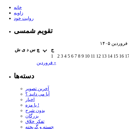
خانه
زاویه
روایت خود
تقویم شمسی
فروردین ۱۴۰۵
ج
پ
چ
س
د
ی
ش
1
2
3
4
5
6
7
8
9
10
11
12
13
14
15
16
1
فروردین »
دسته‌ها
آخرین تصویر
آیا می دانید ؟
اخبار
با مزه !
بدون شرح
بزرگان
تفکر خلاق
جسته و گریخته