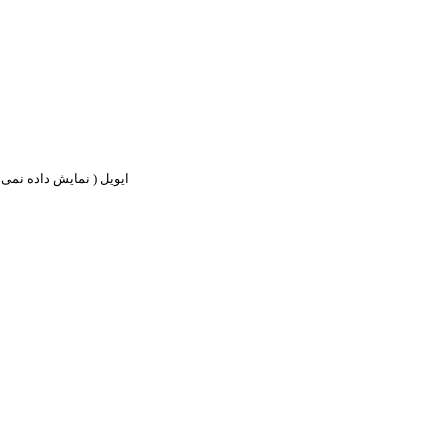
ایویل ( نمایش داده نمی ش