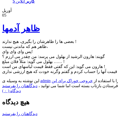
5 کاربر
آنلاین
آوریل
05
ظاهر آدمها
بعضی ها را ظاهرشان را بگیری، هیچ ندارند !
ظاهر هم که ماندنی نیست،
پس وای وای وای!
گویند: هارون الرشید از بهلول می پرسد: من چقدر می ارزم ؟
بهلول می گوید: مثلاً فلان مبلغ …… !
هارون می گوید: این که گفتی فقط قیمت لباسهای من است !
ا با استفاده از
خروجی خوراک برای این
admin
این نوشته به وسیله ی
فرستادن بازتاب بسته است اما شما می توانید ،
دیدگاهتان را بفرستید
( ۰ ) دیدگاه
هیچ دیدگاه
دیدگاهتان را بفرستید