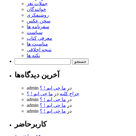
جملات نغز
خوانندگان
روشنفکری
سخن عکس
سفرنامه ها
سیاست
معرفی کتاب
مناسبت ها
نتیجه اخلاقی
نکته ها
جستجو
برای:
آخرین دیدگاه‌ها
در
ما چی ایم ! ؟
admin
جراح کلیه
در
ما چی ایم ! ؟
در
ما چی ایم ! ؟
admin
در
ما چی ایم ! ؟
admin
در
ما چی ایم ! ؟
admin
کاربرحاضر