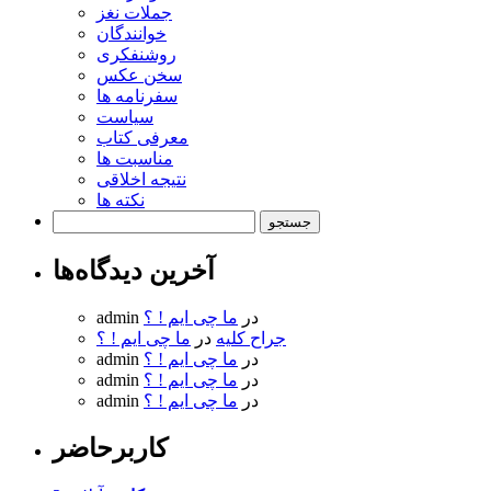
جملات نغز
خوانندگان
روشنفکری
سخن عکس
سفرنامه ها
سیاست
معرفی کتاب
مناسبت ها
نتیجه اخلاقی
نکته ها
جستجو
برای:
آخرین دیدگاه‌ها
در
ما چی ایم ! ؟
admin
جراح کلیه
در
ما چی ایم ! ؟
در
ما چی ایم ! ؟
admin
در
ما چی ایم ! ؟
admin
در
ما چی ایم ! ؟
admin
کاربرحاضر