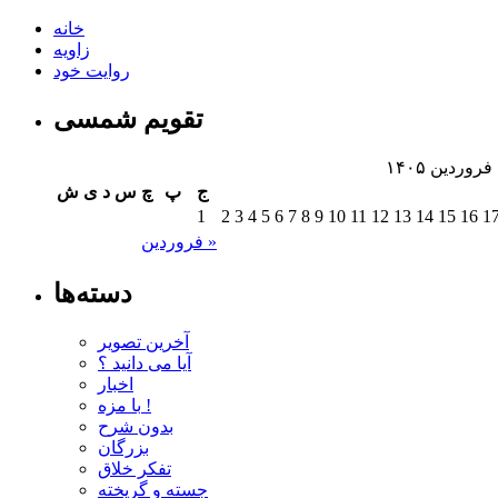
خانه
زاویه
روایت خود
تقویم شمسی
فروردین ۱۴۰۵
ج
پ
چ
س
د
ی
ش
1
2
3
4
5
6
7
8
9
10
11
12
13
14
15
16
1
فروردین »
دسته‌ها
آخرین تصویر
آیا می دانید ؟
اخبار
با مزه !
بدون شرح
بزرگان
تفکر خلاق
جسته و گریخته