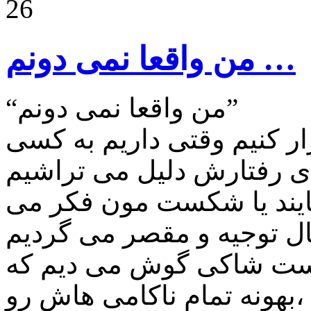
26
من واقعا نمی دونم …
“من واقعا نمی دونم”
ار کنیم وقتی داریم به کسی
ایند یا شکست مون فکر می
دوست شاکی گوش می دیم که
بهونه تمام ناکامی هاش رو،