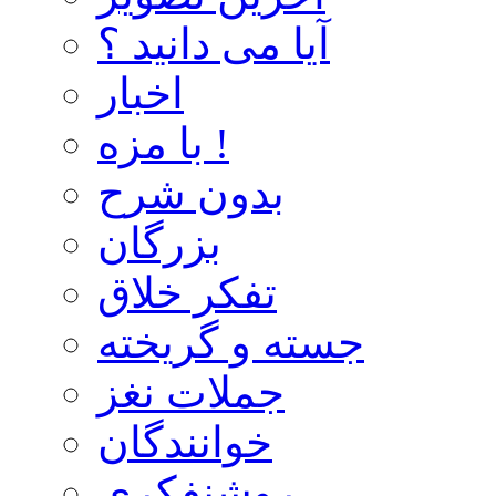
آیا می دانید ؟
اخبار
با مزه !
بدون شرح
بزرگان
تفکر خلاق
جسته و گریخته
جملات نغز
خوانندگان
روشنفکری