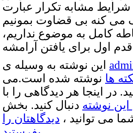
شرایط مشابه تکرار عبارت
طه کامل به موضوع نداریم،
امشه.
admi
این نوشته به وسیله ی
کته ها
نوشته شده است.می
د. در اینجا هر دیدگاهی را با
ین نوشته
دنبال کنید. بخش
ا می توانید ،
دیدگاهتان را
.
بفرستید