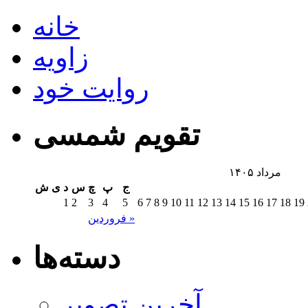
خانه
زاویه
روایت خود
تقویم شمسی
مرداد ۱۴۰۵
ج
پ
چ
س
د
ی
ش
1
2
3
4
5
6
7
8
9
10
11
12
13
14
15
16
17
18
19
فروردین »
دسته‌ها
آخرین تصویر