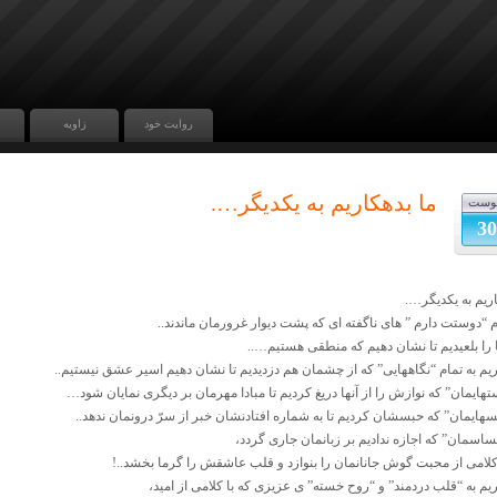
روایت خود
زاویه
ما بدهکاریم به یکدیگر….
وست
30
اریم به یکدیگر….
م “دوستت دارم ” های ناگفته ای که پشت دیوار غرورمان ماندند..
ا را بلعیدیم تا نشان دهیم که منطقی هستیم…..
ریم به تمام “نگاههایی” که از چشمان هم دزدیدیم تا نشان دهیم اسیر عشق نیستیم..
تهایمان” که نوازش را از آنها دریغ کردیم تا مبادا مهرمان بر دیگری نمایان شود…
فسهایمان” که حبسشان کردیم تا به شماره افتادنشان خبر از سرّ درونمان ندهد..
ساسمان” که اجازه ندادیم بر زبانمان جاری گردد،
ا کلامی از محبت گوش جانانمان را بنوازد و قلب عاشقش را گرما بخشد..!
ریم به “قلب دردمند” و “روح خسته” ی عزیزی که با کلامی از امید،