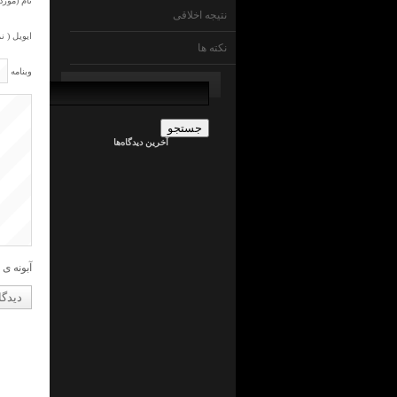
نام (مورد 
نتیجه اخلاقی
ایویل ( ن
نکته ها
وبنامه
جستجو
برای:
admin
در
ما
آخرین دیدگاه‌ها
چی
ایم
!
؟
جراح
کلیه
در
ما
چی
ایم
آبونه ی 
!
؟
admin
در
ما
چی
ایم
!
؟