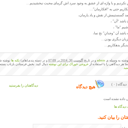
 نکردیم و با واژه ای از عشق به وجود سرد اش گرمای محبت نبخشیدیم…
هکاریم حتی به “افکارمان”…
مد گسستیمش از نقش و یاد یارمان،
باشد “آن” ،
اشیم “ما” ،
باشد آن “وجدانِ” نخ نما،
زبان دیگری بودن…
مدیگر بدهکاریم…
وشته به وسیله ی
admin
و در تاریخ
آگوست 30, 2014 در 07:09
و در دسته بندی(های)
نکته ها
نوشته شد
نجا هر دیدگاهی را با استفاده از
خروجی خوراک برای این نوشته
دنبال کنید. بخش فرستادن بازتاب بسته
ید
.
( ۰ ) دیدگاه
دیدگاهتان را بفرستید
هیچ دیدگاه
دیدگاه ها
تان را بیان کنید.