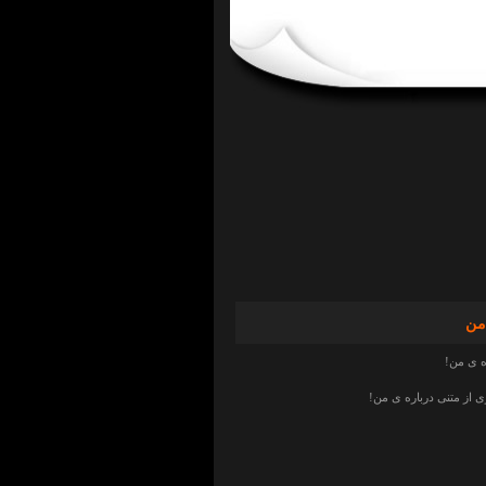
من
ه ی من!
از متنی درباره ی من!