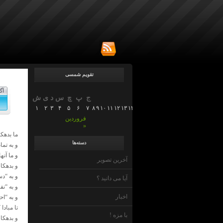
تقویم شمسی
آگ
ج
پ
چ
س
د
ی
ش
۱
۲
۳
۴
۵
۶
۷
۸
۹
۱۰
۱۱
۱۲
۱۳
۱۴
۱۵
۱۶
۱۷
۱۸
۱۹
۲۰
۲۱
۲۲
۲۳
۲۴
۲۵
۲۶
۲
فروردین
»
ما بدهک
دسته‌ها
و به تما
و ما آنه
آخرین تصویر
و بدهکا
و به “دس
آیا می دانید ؟
و به “ن
اخبار
و به “اح
تا مباد
با مزه !
و بدهکا