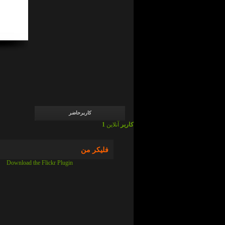
admin
در
ما
چی
ایم
!
؟
admin
در
ما
چی
ایم
!
؟
کاربرحاضر
1 کاربر
آنلاین
فلیکر من
Download the Flickr Plugin