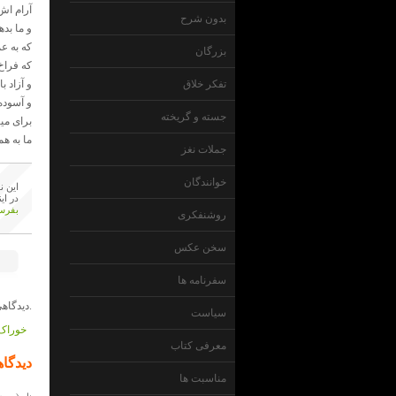
آرام اش
بدون شرح
و ما بد
که به ع
بزرگان
که فراخ 
تفکر خلاق
و آزاد ب
و آسوده 
جسته و گریخته
برای می
ما به ه
جملات نغز
خوانندگان
این ن
در ای
بفرست
روشنفکری
سخن عکس
سفرنامه ها
دیدگاهی داده نشده است.
سیاست
خوراک 
معرفی کتاب
دیدگاه
مناسبت ها