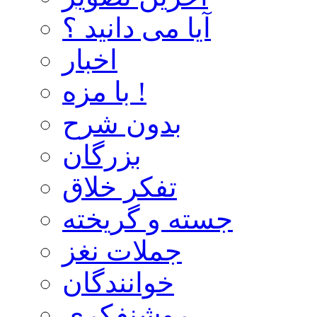
آیا می دانید ؟
اخبار
با مزه !
بدون شرح
بزرگان
تفکر خلاق
جسته و گریخته
جملات نغز
خوانندگان
روشنفکری