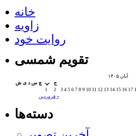
خانه
زاویه
روایت خود
تقویم شمسی
آبان ۱۴۰۵
ج
پ
چ
س
د
ی
ش
1
2
3
4
5
6
7
8
9
10
11
12
13
14
15
16
17
فروردین »
دسته‌ها
آخرین تصویر