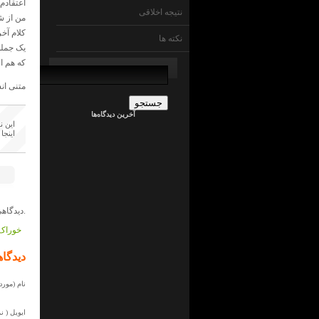
اعتقادم
نتیجه اخلاقی
من از ش
کلام آخر
نکته ها
یک جمله
جستجو
که هم ا
برای:
admin
متنی ان
در
ما
آخرین دیدگاه‌ها
چی
این ن
ایم
اینجا
!
؟
جراح
کلیه
در
ما
چی
دیدگاهی داده نشده است.
ایم
!
خوراک 
؟
admin
در
دیدگاه
ما
چی
نام (مورد 
ایم
!
؟
ایویل ( ن