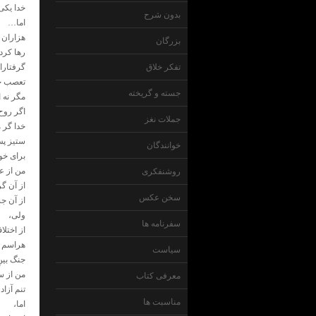
خدا یکی
بدون شرح
اما…
هزاران 
بزرگان
رها کرد
تفکر خلاق
گرفتاران
تعصب چ
جسته و گریخته
مگر نه ا
اگر روح
جملات نغز
خدا گر 
ستیز پ
خوانندگان
برای خ
من از ع
روشنفکری
از آن گ
سخن عکس
از آن ج
ولی،
سفرنامه ها
از اختل
هراسم ،
سیاست
جنگ بین
من از س
معرفی کتاب
تنم آزاد؛
مناسبت ها
اما،