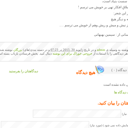
 سست بنیاد است،
لاقِ افکار تهی بر خویش می ترسم !
 این شعر:
 و دیگر هیچ
ز نیش و میش و ریش وهم از خویش می ترسم ….
سانی از : سیمین بهبهانی
وشته به وسیله ی
admin
و در تاریخ
ژانویه 30, 2015 در 07:23
و در دسته بندی(های)
بزرگان
نوشته شده
 هر دیدگاهی را با استفاده از
خروجی خوراک برای این نوشته
دنبال کنید. بخش فرستادن بازتاب بسته اس
( ۰ ) دیدگاه
دیدگاهتان را بفرستید
هیچ دیدگاه
دیدگاه ها
تان را بیان کنید.
نیاز)
مایش داده نمی شود.) (مورد نیاز)