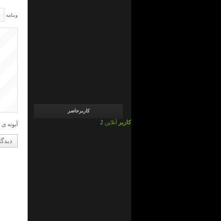
admin
در
ما
وبنامه
چی
ایم
!
؟
admin
در
ما
چی
ایم
!
؟
کاربرحاضر
2 کاربر
آنلاین
آبونه ی 