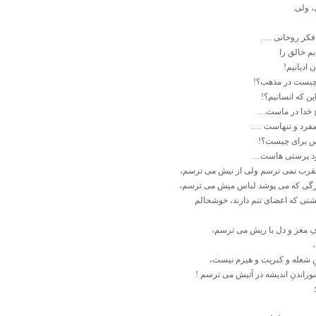
، ولی.
فکر روحانی ….
یم خالق را
 ادیانیم!
یست در مذهب؟!
ین که انسانیم؟!
 خدا در ماست…
مفرد و تنهاست ….
س برای چیست؟!
ود پرستی هاست…
قرب نمی ترسم ولی از نیش می ترسم،
رگی که می پوشد لباس میش می ترسم،
شنی که اعضای تنم دارند، خوشحالم
افِ مغز و دل با ریش می ترسم،
ِ شعله و کبریت و هیزم نیست،
وزاندنِ اندیشه در آتیش می ترسم !