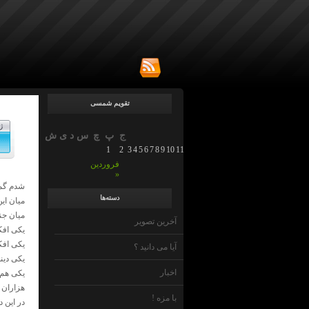
تقویم شمسی
ژ
ج
پ
چ
س
د
ی
ش
1
2
3
4
5
6
7
8
9
10
11
12
13
14
15
16
17
18
19
20
21
22
23
2
فروردین
»
شدم گمر
دسته‌ها
میان این
میان جن
آخرین تصویر
یکی افک
یکی افک
آیا می دانید ؟
یکی دین
اخبار
یکی هم
هزاران
با مزه !
در این د