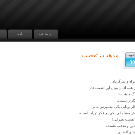
روایت خود
زاویه
مذهب ، تعصب …
انویه
30
اه و سرگردان،
 همه ادیان میان این تعصب ها،
گ مذهب ها!
ار زرتشتی،
ار بودایی یکی پیغمبرش مانی،
ش مسلمانی یکی در فکر تورات است،
 هست نصرانی!
 دین و مذهب هست،
نیای انسانی