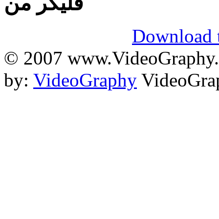
فلیکر من
Download t
© 2007 www.VideoGraphy.ir
by:
VideoGraphy
VideoGrap