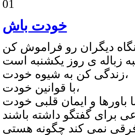
01
خودت باش
ﺯﻧﺪﮔﯽ ﮐﻦ ﺑﻪ ﺷﻴﻮﻩ ﺧﻮﺩﺕ،
ﺑﺎ ﻗﻮﺍﻧﻴﻦ ﺧﻮﺩﺕ،