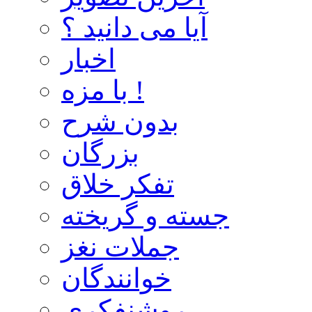
آیا می دانید ؟
اخبار
با مزه !
بدون شرح
بزرگان
تفکر خلاق
جسته و گریخته
جملات نغز
خوانندگان
روشنفکری