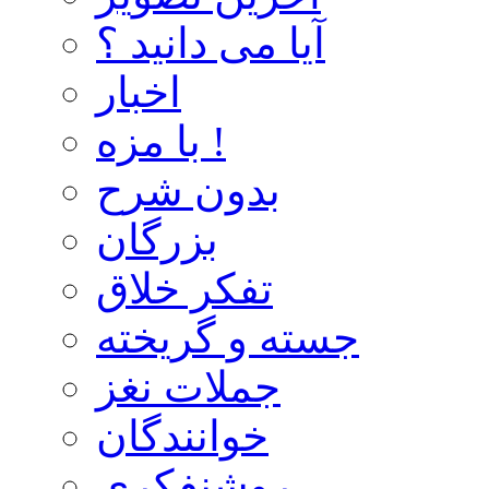
آیا می دانید ؟
اخبار
با مزه !
بدون شرح
بزرگان
تفکر خلاق
جسته و گریخته
جملات نغز
خوانندگان
روشنفکری