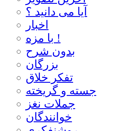
آیا می دانید ؟
اخبار
با مزه !
بدون شرح
بزرگان
تفکر خلاق
جسته و گریخته
جملات نغز
خوانندگان
روشنفکری