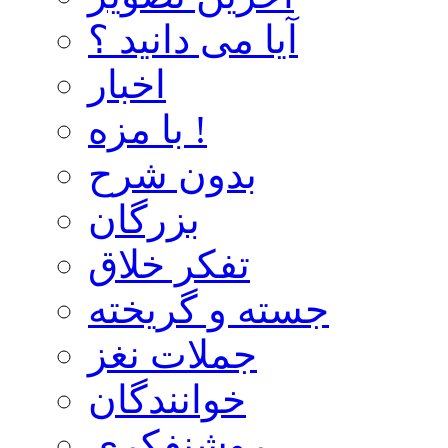
آیا می دانید ؟
اخبار
با مزه !
بدون شرح
بزرگان
تفکر خلاق
جسته و گریخته
جملات نغز
خوانندگان
روشنفکری