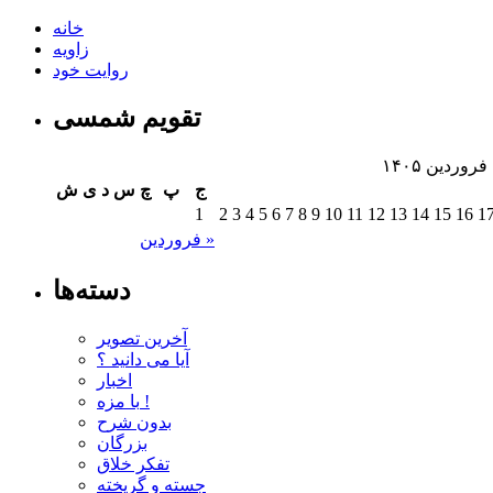
خانه
زاویه
روایت خود
تقویم شمسی
فروردین ۱۴۰۵
ج
پ
چ
س
د
ی
ش
1
2
3
4
5
6
7
8
9
10
11
12
13
14
15
16
1
فروردین »
دسته‌ها
آخرین تصویر
آیا می دانید ؟
اخبار
با مزه !
بدون شرح
بزرگان
تفکر خلاق
جسته و گریخته