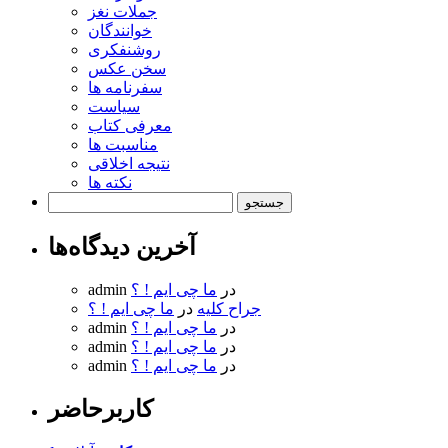
جملات نغز
خوانندگان
روشنفکری
سخن عکس
سفرنامه ها
سیاست
معرفی کتاب
مناسبت ها
نتیجه اخلاقی
نکته ها
جستجو
برای:
آخرین دیدگاه‌ها
در
ما چی ایم ! ؟
admin
جراح کلیه
در
ما چی ایم ! ؟
در
ما چی ایم ! ؟
admin
در
ما چی ایم ! ؟
admin
در
ما چی ایم ! ؟
admin
کاربرحاضر