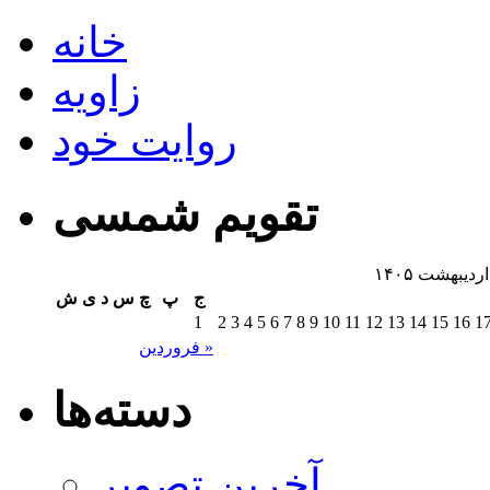
خانه
زاویه
روایت خود
تقویم شمسی
اردیبهشت ۱۴۰۵
ج
پ
چ
س
د
ی
ش
1
2
3
4
5
6
7
8
9
10
11
12
13
14
15
16
1
فروردین »
دسته‌ها
آخرین تصویر