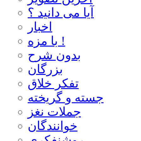
آیا می دانید ؟
اخبار
با مزه !
بدون شرح
بزرگان
تفکر خلاق
جسته و گریخته
جملات نغز
خوانندگان
روشنفکری