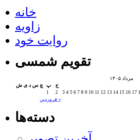
خانه
زاویه
روایت خود
تقویم شمسی
مرداد ۱۴۰۵
ج
پ
چ
س
د
ی
ش
1
2
3
4
5
6
7
8
9
10
11
12
13
14
15
16
17
فروردین »
دسته‌ها
آخرین تصویر