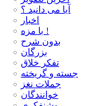
آیا می دانید ؟
اخبار
با مزه !
بدون شرح
بزرگان
تفکر خلاق
جسته و گریخته
جملات نغز
خوانندگان
روشنفکری