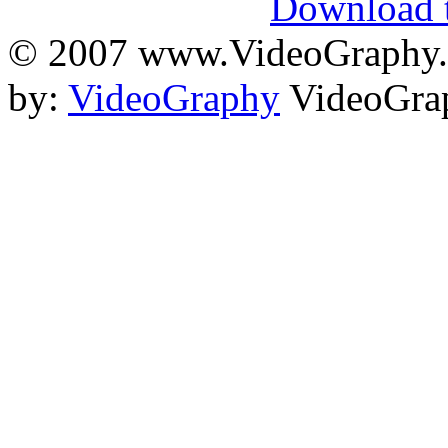
Download t
© 2007 www.VideoGraphy.ir
by:
VideoGraphy
VideoGrap