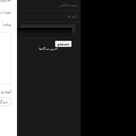
نام (مورد 
نتیجه اخلاقی
ایویل ( ن
نکته ها
وبنامه
جستجو
برای:
admin
در
ما
آخرین دیدگاه‌ها
چی
ایم
!
؟
جراح
کلیه
در
ما
چی
ایم
آبونه ی 
!
؟
admin
در
ما
چی
ایم
!
؟