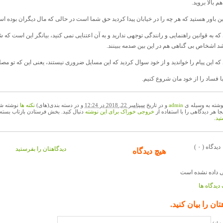
م بالا بروید.
این باور هستید که هر چه را در خیابان پیدا کردید حق شما است در حالی که مال دیگران بوده 
ه به قوانین راهنمایی و رانندگی توجهی ندارید و به آن اعتنایی نمی کنید، بیانگر این است که
شد اشخاص بی گناهی هم در این بین صدمه ببینند.
که این پیام را خواندید و از خود سوال کردید که این مسایل ضروری نیستند، یعنی این که تو 
ا فساد را از خود مان شروع کنیم.
وشته به وسیله ی
admin
و در تاریخ
سپتامبر 22, 2018 در 12:24
و در دسته بندی(های)
نکته ها
نوشته شد
نجا هر دیدگاهی را با استفاده از
خروجی خوراک برای این نوشته
دنبال کنید. بخش فرستادن بازتاب بسته
ید
.
( ۰ ) دیدگاه
دیدگاهتان را بفرستید
هیچ دیدگاه
دیدگاه ها
تان را بیان کنید.