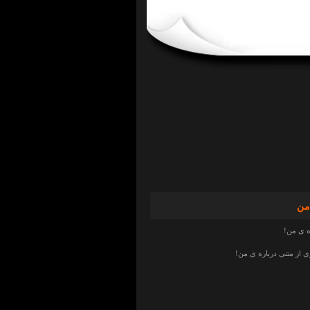
من
ه ی من!
از متنی درباره ی من!