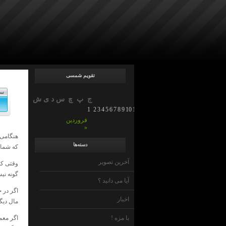
تقویم شمسی
سپ
ج
پ
چ
س
د
ی
ش
1
2
3
4
5
6
7
8
9
10
11
12
13
14
15
16
17
18
19
20
21
22
23
فروردین
»
هنگامی 
دسته‌ها
که شما ز
آخرین تصویر
وقتی که
گونه نی
آیا می دانید ؟
اگر در 
اخبار
مال دیگر
با مزه !
اگر معم