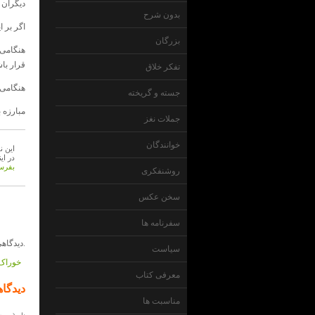
دیگران ه
بدون شرح
اگر بر 
بزرگان
هنگامی ک
قرار با
تفکر خلاق
هنگامی 
جسته و گریخته
مبارزه ب
جملات نغز
خوانندگان
این ن
در ای
بفرست
روشنفکری
سخن عکس
سفرنامه ها
دیدگاهی داده نشده است.
سیاست
خوراک 
معرفی کتاب
دیدگاه
مناسبت ها