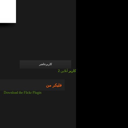
admin
در
ما
چی
ایم
!
؟
admin
در
ما
چی
ایم
!
؟
کاربرحاضر
2 کاربر
آنلاین
فلیکر من
Download the Flickr Plugin