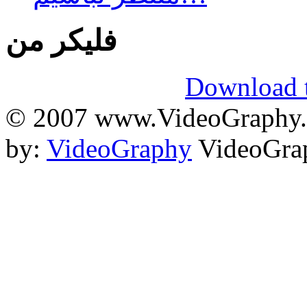
فلیکر من
Download t
© 2007 www.VideoGraphy.ir
by:
VideoGraphy
VideoGrap