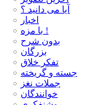
آیا می دانید ؟
اخبار
با مزه !
بدون شرح
بزرگان
تفکر خلاق
جسته و گریخته
جملات نغز
خوانندگان
روشنفکری