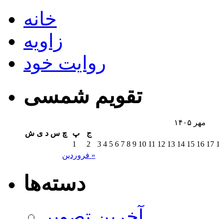
خانه
زاویه
روایت خود
تقویم شمسی
مهر ۱۴۰۵
ج
پ
چ
س
د
ی
ش
1
2
3
4
5
6
7
8
9
10
11
12
13
14
15
16
17
فروردین »
دسته‌ها
آخرین تصویر