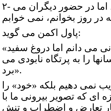
۲- روزی یک صفحه کتاب می خواند اما در حضور دیگران می
پاول اکمن می گوید:
«من دروغهای سیاه را بخشودنی می دانم اما دروغ سفید
نها را به پرتگاه نابودی می
برد».
یب نمی دهیم بلکه «خود» را
ه ای که تصویر بیرونی ما با
چار تعارض و اضطراب و تنش