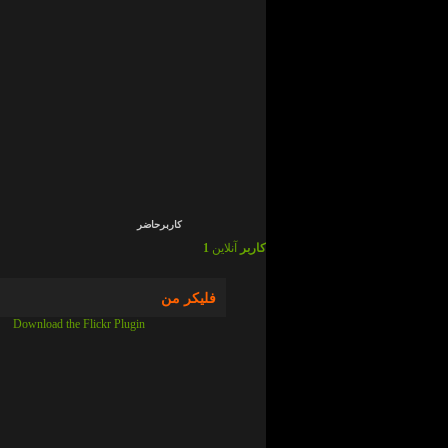
admin
در
ما
چی
ایم
!
؟
admin
در
ما
چی
ایم
!
؟
کاربرحاضر
1 کاربر
آنلاین
فلیکر من
Download the Flickr Plugin