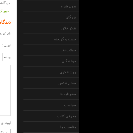
دیدگاهی داده نشده است.
بدون شرح
خوراک 
بزرگان
دیدگاه
تفکر خلاق
نام (مورد 
جسته و گریخته
ایویل ( ن
جملات نغز
وبنامه
خوانندگان
روشنفکری
سخن عکس
سفرنامه ها
سیاست
معرفی کتاب
آبونه ی 
مناسبت ها