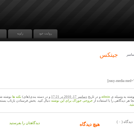
روایت خود
زاویه
جیتکس
امبر
17
وشته به وسیله ی
admin
و در تاریخ
دسامبر 17, 2010 در 17:21
و در دسته بندی(های)
نکته ها
نوشته شد
نجا هر دیدگاهی را با استفاده از
خروجی خوراک برای این نوشته
دنبال کنید. بخش فرستادن بازتاب بسته
ید
.
( ۰ ) دیدگاه
دیدگاهتان را بفرستید
هیچ دیدگاه