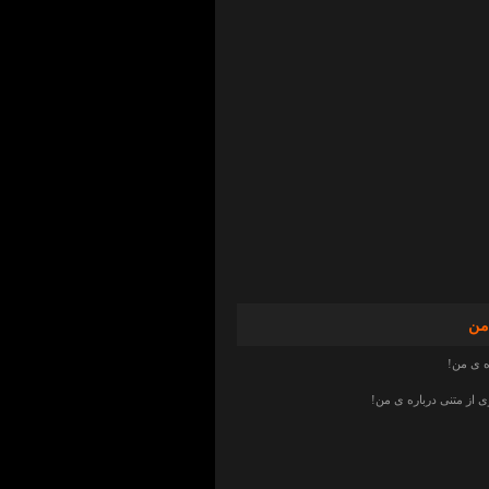
من
ه ی من!
از متنی درباره ی من!