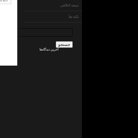
نتیجه اخلاقی
نکته ها
جستجو
برای:
admin
در
ما
آخرین دیدگاه‌ها
چی
ایم
!
؟
جراح
کلیه
در
ما
چی
ایم
!
؟
admin
در
ما
چی
ایم
!
؟