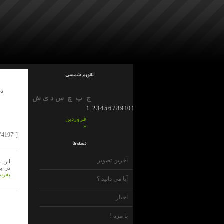
تقویم شمسی
دس
ج
پ
چ
س
د
ی
ش
1
2
3
4
5
6
7
8
9
10
11
12
13
14
15
16
17
18
19
20
21
22
23
فروردین
»
[easy-media med=”4197″]
دسته‌ها
آخرین تصویر
این ن
در ای
بفرست
آیا می دانید ؟
اخبار
با مزه !