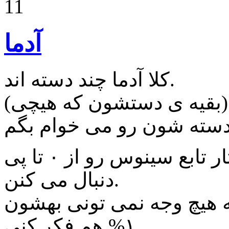
11
آدما
کلا آدما چند دسته اند.
(بقیه ی دستشون که هیچی)
دسته اول افرادی اند که دقیقا رفتار تابع سینوس رو از ۰ تا پی
دنبال می کنن.
 به هیچ وجه نمی تونی بهشون
۱% هم فکر کنی.