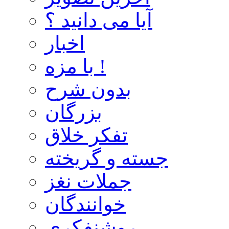
آیا می دانید ؟
اخبار
با مزه !
بدون شرح
بزرگان
تفکر خلاق
جسته و گریخته
جملات نغز
خوانندگان
روشنفکری