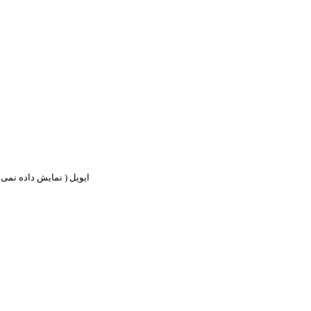
ایویل ( نمایش داده نمی ش