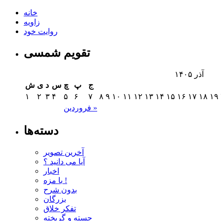
خانه
زاویه
روایت خود
تقویم شمسی
آذر ۱۴۰۵
ج
پ
چ
س
د
ی
ش
۱
۲
۳
۴
۵
۶
۷
۸
۹
۱۰
۱۱
۱۲
۱۳
۱۴
۱۵
۱۶
۱۷
۱۸
۱۹
فروردین »
دسته‌ها
آخرین تصویر
آیا می دانید ؟
اخبار
با مزه !
بدون شرح
بزرگان
تفکر خلاق
جسته و گریخته