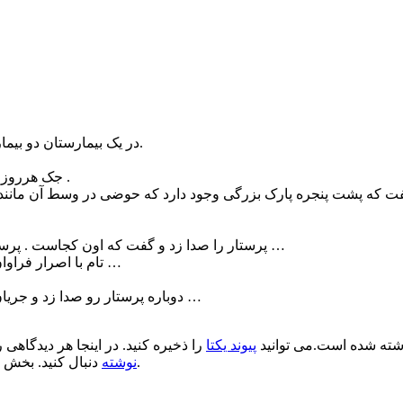
در یک بیمارستان دو بیمار به نام های تام و جک وجود داشتن که تام اجازه حرکت کردن نداشت.
جک هرروز می رفت کنار پنجره و از زیبایی های طبیعت برای تام تعریف می کرد .
پرستار را صدا زد و گفت که اون کجاست . پرستار گفت اون مرخص شده و تازه تو هم بهتری و می تونی حرکت کنی …
تام با اصرار فراوان بالاخره تختش رو به کنار پنجره برد … با صحنه ی عجیبی مواجه شد …
دوباره پرستار رو صدا زد و جریان رو براش تعریف کرد . پرستار جمله ای گفت که سر تا پام گیج رفت …
ته شده است.می توانید
پیوند یکتا
را ذخیره کنید. در اینجا هر دیدگاهی ر
.
نوشته
دنبال کنید. بخش 