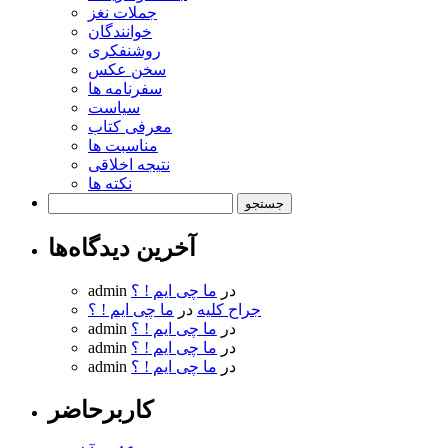
جملات نغز
خوانندگان
روشنفکری
سخن عکس
سفرنامه ها
سیاست
معرفی کتاب
مناسبت ها
نتیجه اخلاقی
نکته ها
جستجو
برای:
آخرین دیدگاه‌ها
در
ما چی ایم ! ؟
admin
جراح کلیه
در
ما چی ایم ! ؟
در
ما چی ایم ! ؟
admin
در
ما چی ایم ! ؟
admin
در
ما چی ایم ! ؟
admin
کاربرحاضر