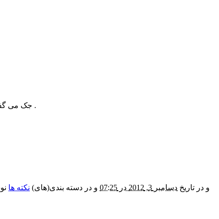
جک می گفت که پشت پنجره پارک بزرگی وجود دارد که حوضی در وسط آن مانند ستاره می درخشد و پرندگان آواز می خوانند و کودکان بازی می کنند .
و در تاریخ
دسامبر 3, 2012 در 07:25
و در دسته بندی(های)
نکته ها
نوش